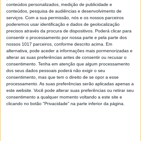
conteúdos personalizados, medição de publicidade e
conteúdos, pesquisa de audiências e desenvolvimento de
serviços.
Com a sua permissão, nós e os nossos parceiros
poderemos usar identificação e dados de geolocalização
precisos através da procura de dispositivos. Poderá clicar para
ACTIVA BRAND STUDIO
consentir o processamento por nossa parte e pela parte dos
Um homem impossível de ignorar? Agora
nossos 1017 parceiros, conforme descrito acima. Em
tem um perfume à altura
alternativa, pode aceder a informações mais pormenorizadas e
alterar as suas preferências antes de consentir ou recusar o
consentimento.
Tenha em atenção que algum processamento
dos seus dados pessoais poderá não exigir o seu
consentimento, mas que tem o direito de se opor a esse
processamento. As suas preferências serão aplicadas apenas a
este website. Você pode alterar suas preferências ou retirar seu
consentimento a qualquer momento voltando a este site e
clicando no botão "Privacidade" na parte inferior da página.
ACTIVA BRAND STUDIO