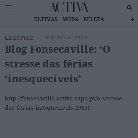
ÚLTIMAS
MODA
BELEZA
CELEBRIDADES
SAÚDE
LIFESTYLE
LIFESTYLE
|
29.07.2016 às 17h19
EMOÇÕES
MULHERES INSPIRADORAS
Blog Fonsecaville: ‘O
DIZ QUEM SABE
ACTIVA BRAND STUDIO
stresse das férias
‘inesquecíveis’
http://fonsecaville.activa.sapo.pt/o-stresse-
das-ferias-inesqueciveis-20850