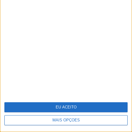
Wangiri: a fraude que começa mesmo
antes de atender uma chamada de um
número desconhecido
EU ACEITO
MAIS OPÇÕES