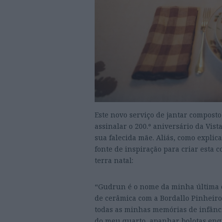
Este novo serviço de jantar compost
assinalar o 200.º aniversário da Vis
sua falecida mãe. Aliás, como explica
fonte de inspiração para criar esta
terra natal:
“Gudrun é o nome da minha última co
de cerâmica com a Bordallo Pinheiro
todas as minhas memórias de infânci
do meu quarto, apanhar bolotas enq