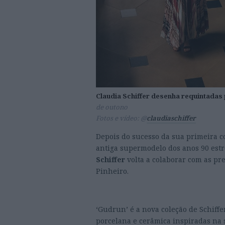
Claudia Schiffer desenha requintadas 
de outono
Fotos e vídeo: @
claudiaschiffer
Depois do sucesso da sua primeira col
antiga supermodelo dos anos 90 est
Schiffer
volta a colaborar com as pr
Pinheiro.
Claudia Schiffer desenha r
para a sua mesa de outono
‘Gudrun’ é a nova coleção de Schiffe
porcelana e cerâmica inspiradas na 