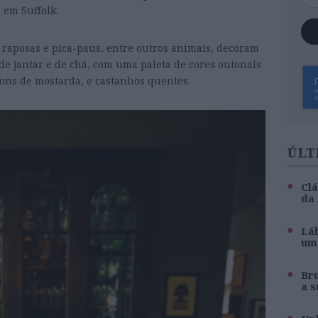
 em Suffolk.
s raposas e pica-paus, entre outros animais, decoram
de jantar e de chá, com uma paleta de cores outonais
ons de mostarda, e castanhos quentes.
ÚLT
Clá
da
Láb
um 
Br
a s