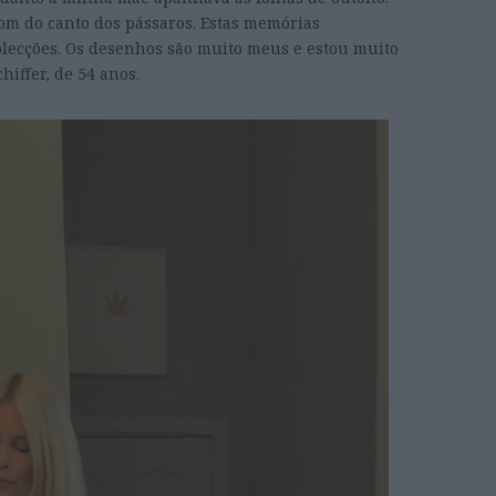
om do canto dos pássaros. Estas memórias
olecções. Os desenhos são muito meus e estou muito
hiffer, de 54 anos.