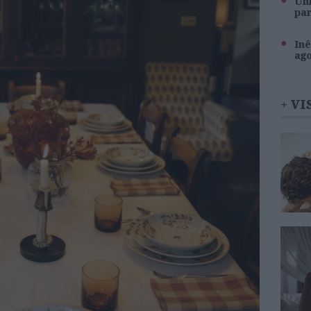
Unh
pa
Inê
ag
+ VI