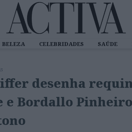
BELEZA
CELEBRIDADES
SAÚDE
SPIRADORAS
DIZ QUEM SABE
ACTIVA
25
iffer desenha requi
e e Bordallo Pinheiro
tono