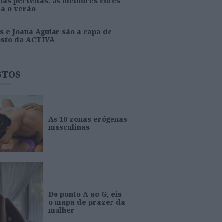
as perfeitas: as melhores cores
ra o verão
s e Joana Aguiar são a capa de
osto da ACTIVA
STOS
As 10 zonas erógenas
masculinas
Do ponto A ao G, eis
o mapa de prazer da
mulher