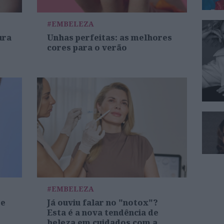
#EMBELEZA
ura
Unhas perfeitas: as melhores
cores para o verão
#EMBELEZA
re
Já ouviu falar no "notox"?
Esta é a nova tendência de
beleza em cuidados com a