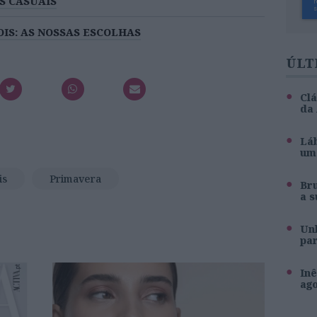
IS CASUAIS
IS: AS NOSSAS ESCOLHAS
ÚLT
Clá
da
Láb
um 
is
Primavera
Br
a s
Unh
pa
Inê
ag