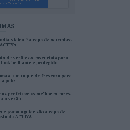
IMAS
udia Vieira é a capa de setembro
 ACTIVA
io de verão: os essenciais para
look brilhante e protegido
umas. Um toque de frescura para
ua pele
as perfeitas: as melhores cores
ra o verão
s e Joana Aguiar são a capa de
osto da ACTIVA