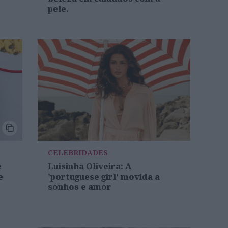
pele.
CELEBRIDADES
e
Luisinha Oliveira: A
e
'portuguese girl' movida a
sonhos e amor