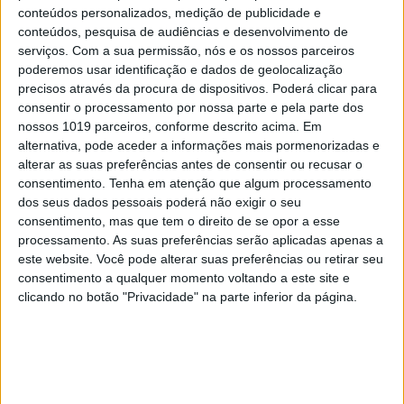
conteúdos personalizados, medição de publicidade e
conteúdos, pesquisa de audiências e desenvolvimento de
serviços.
Com a sua permissão, nós e os nossos parceiros
#EMBELEZA
poderemos usar identificação e dados de geolocalização
Unhas perfeitas: as melhores cores para o
precisos através da procura de dispositivos. Poderá clicar para
verão
consentir o processamento por nossa parte e pela parte dos
nossos 1019 parceiros, conforme descrito acima. Em
alternativa, pode aceder a informações mais pormenorizadas e
alterar as suas preferências antes de consentir ou recusar o
consentimento.
Tenha em atenção que algum processamento
dos seus dados pessoais poderá não exigir o seu
consentimento, mas que tem o direito de se opor a esse
processamento. As suas preferências serão aplicadas apenas a
este website. Você pode alterar suas preferências ou retirar seu
consentimento a qualquer momento voltando a este site e
clicando no botão "Privacidade" na parte inferior da página.
DIVERSOS
Os aliados para uma skincare de verão
perfeita