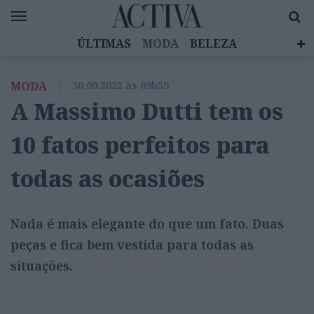
ÚLTIMAS
MODA
BELEZA
CELEBRIDADES
SAÚDE
LIFESTYLE
MODA
|
30.09.2022 às 09h59
EMOÇÕES
MULHERES INSPIRADORAS
A Massimo Dutti tem os
DIZ QUEM SABE
ACTIVA BRAND STUDIO
10 fatos perfeitos para
todas as ocasiões
Nada é mais elegante do que um fato. Duas
peças e fica bem vestida para todas as
situações.