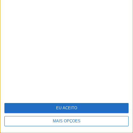
E se os refugiados do clima formos nós?
EU ACEITO
Jornalistas Nelma Serpa Pinto e João
Póvoa Marinheiro casaram-se no Porto
MAIS OPÇÕES