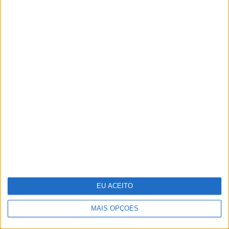
Em “Senhora do Mar”: Beatriz e Pedro
têm sexo escaldante
Sede da PIDE, o último bastião do
Estado Novo
EU ACEITO
MAIS OPÇÕES