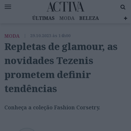
ÚLTIMAS
MODA
BELEZA
CELEBRIDADES
SAÚDE
LIFESTYLE
MODA
|
29.10.2023 às 14h00
EMOÇÕES
MULHERES INSPIRADORAS
Repletas de glamour, as
DIZ QUEM SABE
ACTIVA BRAND STUDIO
novidades Tezenis
prometem definir
tendências
Conheça a coleção Fashion Corsetry.