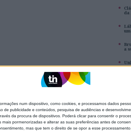
Clá
da
Láb
um 
Br
a s
Unh
pa
Inê
ag
mações num dispositivo, como cookies, e processamos dados pessoai
ão de publicidade e conteúdos, pesquisa de audiências e desenvolvime
SITES DO GRUPO TRUST IN NEWS
ravés da procura de dispositivos. Poderá clicar para consentir o proc
s mais pormenorizadas e alterar as suas preferências antes de consent
Holofote
Caras
nsentimento, mas que tem o direito de se opor a esse processamento. 