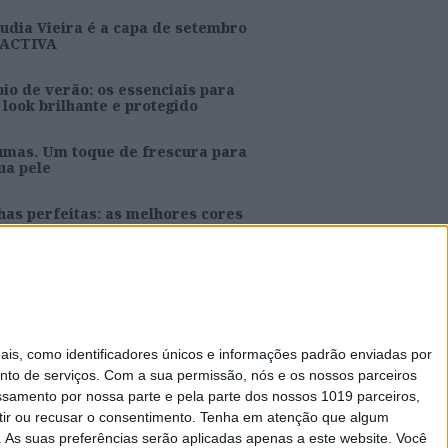
udia Vieira é a capa de setembro
 ACTIVA
io de verão: os essenciais para
look brilhante e protegido
umas. Um toque de frescura para
ua pele
as perfeitas: as melhores cores
ra o verão
s e Joana Aguiar são a capa de
osto da ACTIVA
s, como identificadores únicos e informações padrão enviadas por
nto de serviços.
Com a sua permissão, nós e os nossos parceiros
essamento por nossa parte e pela parte dos nossos 1019 parceiros,
ir ou recusar o consentimento.
Tenha em atenção que algum
Caras Decoração
As suas preferências serão aplicadas apenas a este website. Você