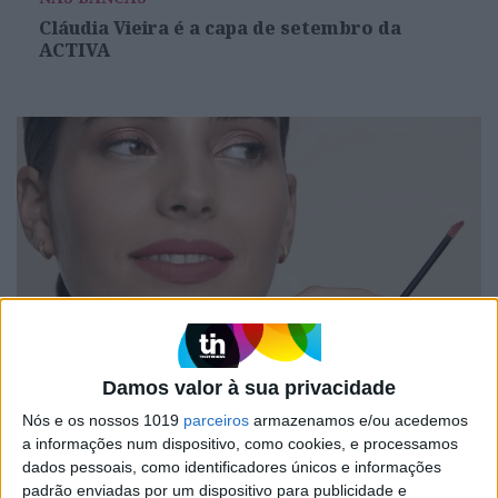
Cláudia Vieira é a capa de setembro da
ACTIVA
#EMBELEZA
Damos valor à sua privacidade
Lábio de verão: os essenciais para um look
brilhante e protegido
Nós e os nossos 1019
parceiros
armazenamos e/ou acedemos
a informações num dispositivo, como cookies, e processamos
dados pessoais, como identificadores únicos e informações
padrão enviadas por um dispositivo para publicidade e