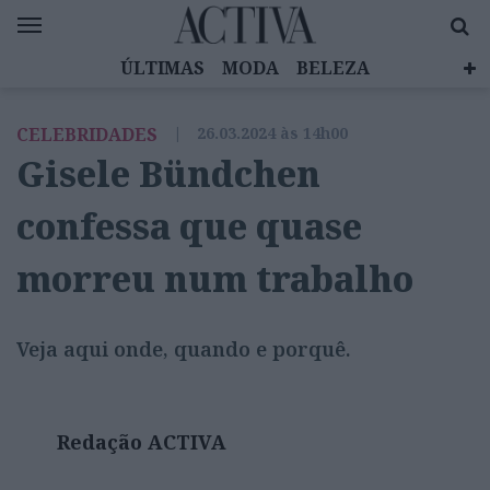
ÚLTIMAS
MODA
BELEZA
CELEBRIDADES
SAÚDE
LIFESTYLE
CELEBRIDADES
|
26.03.2024 às 14h00
EMOÇÕES
MULHERES INSPIRADORAS
Gisele Bündchen
DIZ QUEM SABE
ACTIVA BRAND STUDIO
confessa que quase
morreu num trabalho
Veja aqui onde, quando e porquê.
Redação ACTIVA