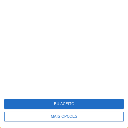
MAIS ARTIGOS
MAIS NOTÍCIAS
EU ACEITO
MAIS OPÇÕES