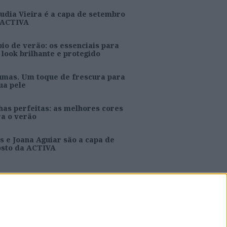
udia Vieira é a capa de setembro
 ACTIVA
io de verão: os essenciais para
look brilhante e protegido
umas. Um toque de frescura para
ua pele
as perfeitas: as melhores cores
ra o verão
s e Joana Aguiar são a capa de
osto da ACTIVA
Caras Decoração