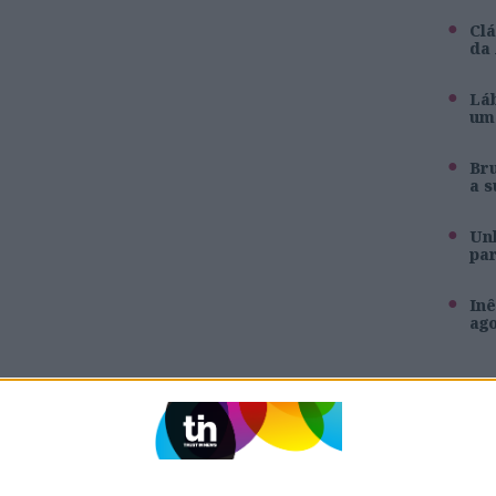
Clá
da
Láb
um 
Br
a s
Unh
pa
Inê
ag
SITES DO GRUPO TRUST IN NEWS
Holofote
Caras