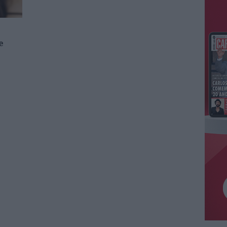
e
e
ilme
o.
a ou