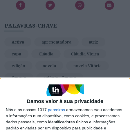
PALAVRAS-CHAVE
Activa
apresentadora
atriz
capa
Cláudia
Cláudia Vieira
edição
novela
novela Vitória
Omega
relógios Omega
revista Activa
setembro
SIC
Damos valor à sua privacidade
Vieira
Vitória
Vitória SIC
Nós e os nossos 1017
parceiros
armazenamos e/ou acedemos
a informações num dispositivo, como cookies, e processamos
dados pessoais, como identificadores únicos e informações
RELACIONADOS
padrão enviadas por um dispositivo para publicidade e