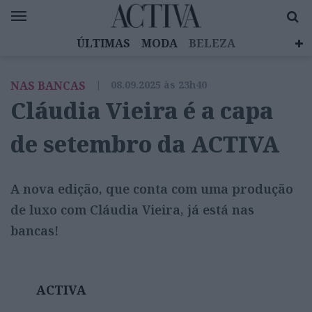
ÚLTIMAS
MODA
BELEZA
CELEBRIDADES
SAÚDE
LIFESTYLE
NAS BANCAS
|
08.09.2025 às 23h40
EMOÇÕES
MULHERES INSPIRADORAS
Cláudia Vieira é a capa
DIZ QUEM SABE
ACTIVA BRAND STUDIO
de setembro da ACTIVA
A nova edição, que conta com uma produção
de luxo com Cláudia Vieira, já está nas
bancas!
ACTIVA