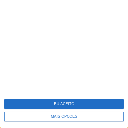
Tudo isto é cinema
EU ACEITO
MAIS OPÇÕES