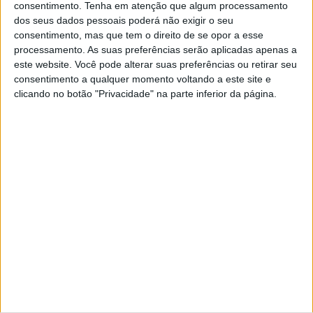
consentimento.
Tenha em atenção que algum processamento
Jornal de Letras
Telenovelas
dos seus dados pessoais poderá não exigir o seu
consentimento, mas que tem o direito de se opor a esse
processamento. As suas preferências serão aplicadas apenas a
Visão Júnior
TV Mais
este website. Você pode alterar suas preferências ou retirar seu
consentimento a qualquer momento voltando a este site e
clicando no botão "Privacidade" na parte inferior da página.
Visão Saúde
Visão +
Visão Se7e
A Nossa Prima