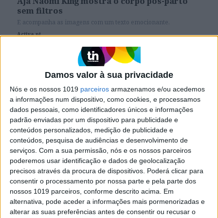
Aja Naomi King mostra o corpo pós-parto
sem filtros
E acompanha as imagens com um texto emocionante.
Activa.pt
Damos valor à sua privacidade
Nós e os nossos 1019
parceiros
armazenamos e/ou acedemos
SITES DO GRUPO TRUST IN NEWS
a informações num dispositivo, como cookies, e processamos
dados pessoais, como identificadores únicos e informações
padrão enviadas por um dispositivo para publicidade e
conteúdos personalizados, medição de publicidade e
Visão
Holofote
conteúdos, pesquisa de audiências e desenvolvimento de
serviços.
Com a sua permissão, nós e os nossos parceiros
poderemos usar identificação e dados de geolocalização
Caras
Caras Decoração
precisos através da procura de dispositivos. Poderá clicar para
consentir o processamento por nossa parte e pela parte dos
nossos 1019 parceiros, conforme descrito acima. Em
Exame
Exame Informática
alternativa, pode aceder a informações mais pormenorizadas e
alterar as suas preferências antes de consentir ou recusar o