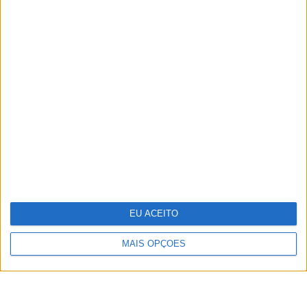
TERMOS DE UTILIZAÇÃO
POLÍTICA DE PRIVACIDADE
POLÍTICA DE COOKIES
PUBLICIDADE
FICHA TÉCNICA
ESTATUTO EDITORIAL
EU ACEITO
Copyright © Trust in News. Todos os direitos reservados.
MAIS OPÇÕES