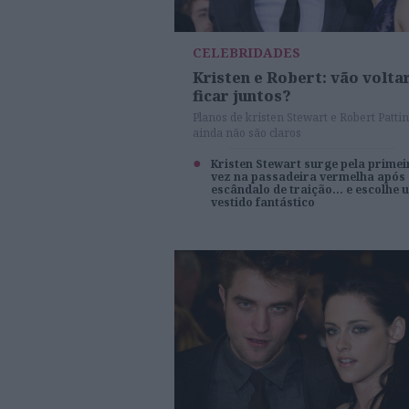
CELEBRIDADES
Kristen e Robert: vão volta
ficar juntos?
Planos de kristen Stewart e Robert Patti
ainda não são claros
Kristen Stewart surge pela primei
vez na passadeira vermelha após
escândalo de traição... e escolhe 
vestido fantástico