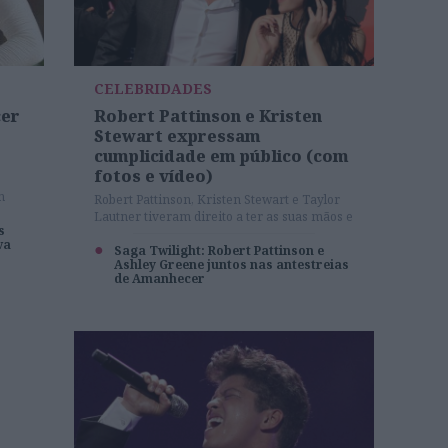
CELEBRIDADES
cer
Robert Pattinson e Kristen
e
Stewart expressam
cumplicidade em público (com
fotos e vídeo)
n
Robert Pattinson, Kristen Stewart e Taylor
res
Lautner tiveram direito a ter as suas mãos e
s
pés inscritos em cimento, graças ao êxito da
va
saga Crespúsculo. Robert e Kristen, que já
Saga Twilight: Robert Pattinson e
Ashley Greene juntos nas antestreias
assumiram o namoro, mostraram-se muito
de Amanhecer
cúmplices em frente a todos. Quem os viu e
quem os vê!