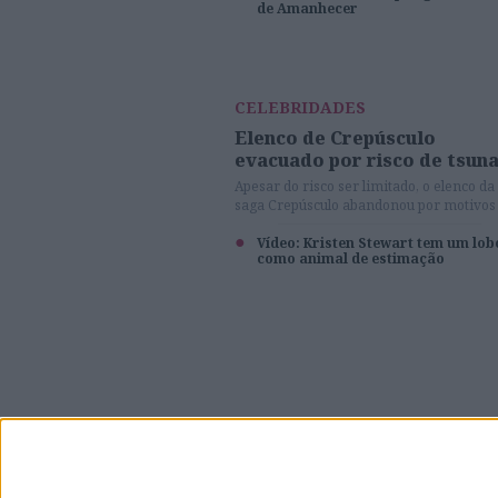
de Amanhecer
deliciar com a oportunidade de espreitar
primeiras imagens!
CELEBRIDADES
Elenco de Crepúsculo
evacuado por risco de tsun
Apesar do risco ser limitado, o elenco da
saga Crepúsculo abandonou por motivos
segurança a zona do Canadá onde film
'Amanhecer'.
Vídeo: Kristen Stewart tem um lob
como animal de estimação