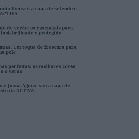
udia Vieira é a capa de setembro
 ACTIVA
io de verão: os essenciais para
look brilhante e protegido
umas. Um toque de frescura para
ua pele
as perfeitas: as melhores cores
ra o verão
s e Joana Aguiar são a capa de
osto da ACTIVA