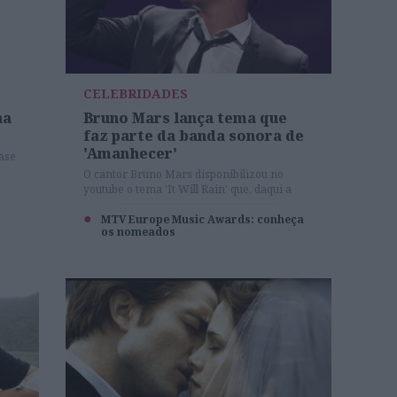
CELEBRIDADES
na
Bruno Mars lança tema que
faz parte da banda sonora de
'Amanhecer'
uase
O cantor Bruno Mars disponibilizou no
youtube o tema 'It Will Rain' que, daqui a
alguns meses, poderemos ouvir como parte
da banda sonora do novo filme da saga
MTV Europe Music Awards: conheça
os nomeados
'Eclipse', 'Amanhecer'. Para já, pode ouvi-la a
nova música de Mars mesmo aqui..