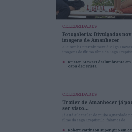
CELEBRIDADES
Fotogaleria: Divulgadas nov
imagens de Amanhecer
A Summit Entertainment divulgou novas
imagens do último filme da Saga Crepúsc
Veja aqui!
Kristen Stewart deslumbrante em
capa de revista
CELEBRIDADES
Trailer de Amanhecer já po
ser visto...
Já está aí o trailer do muito aguardado n
filme da saga Crepúsculo: falamos de
'Amanhecer', o novo episódio das aventu
de Bella e Edward. Os fãs já se podem
Robert Pattinson super giro em c