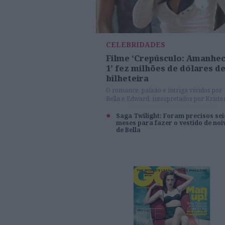
CELEBRIDADES
Filme ‘Crepúsculo: Amanhe
1’ fez milhões de dólares d
bilheteira
O romance, paixão e intriga vividos por
Bella e Edward, interpretados por Kriste
Stewart e Robert Pattinson - levou milha
de fãs ao cinema nos Estados Unidos
Saga Twilight: Foram precisos sei
meses para fazer o vestido de noi
de Bella