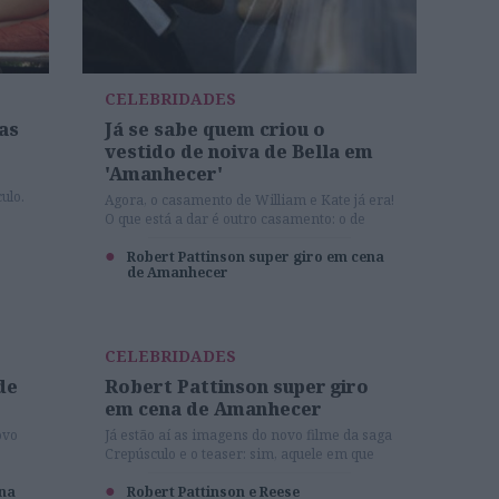
CELEBRIDADES
as
Já se sabe quem criou o
vestido de noiva de Bella em
'Amanhecer'
ulo.
Agora, o casamento de William e Kate já era!
O que está a dar é outro casamento: o de
Bella e de Edward... E já sabemos qual o
vestido que a noiva vai usar
Robert Pattinson super giro em cena
de Amanhecer
CELEBRIDADES
de
Robert Pattinson super giro
em cena de Amanhecer
ovo
Já estão aí as imagens do novo filme da saga
Crepúsculo e o teaser: sim, aquele em que
ras
Bella e Edward dão o nó. E a personagem de
ena
Robert Pattinson não podia estar mais gira
Robert Pattinson e Reese