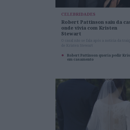
CELEBRIDADES
Robert Pattinson saiu da ca
onde vivia com Kristen
Stewart
O casal não se fala após a notícia da trai
de Kristen Stewart
Robert Pattinson queria pedir Kri
em casamento