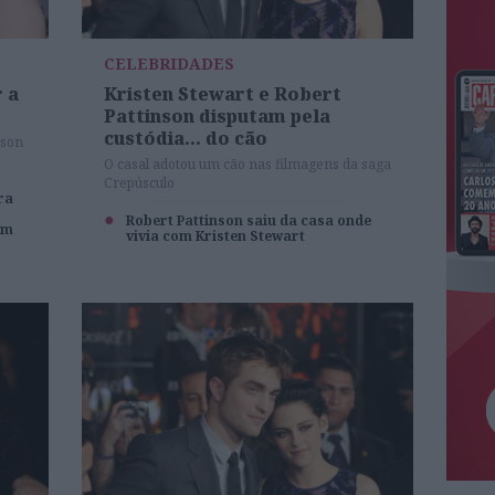
CELEBRIDADES
r a
Kristen Stewart e Robert
Pattinson disputam pela
custódia... do cão
nson
O casal adotou um cão nas filmagens da saga
Crepúsculo
ra
Robert Pattinson saiu da casa onde
um
vivia com Kristen Stewart