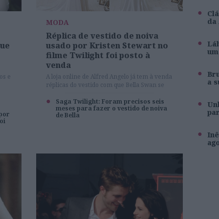
Clá
da
MODA
Réplica de vestido de noiva
Láb
que
usado por Kristen Stewart no
um 
filme Twilight foi posto à
venda
Br
os e
A loja online de Alfred Angelo já tem à venda
a s
réplicas do vestido com que Bella Swan se
casou no filme 'Crepúsculo: Amanhecer
parte I'
Saga Twilight: Foram precisos seis
Unh
meses para fazer o vestido de noiva
pa
 por
de Bella
oi
Inê
ag