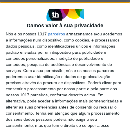
ingredientes indispensáveis e as inovações que podem fazer a
diferença, como um sérum dois-em-um. Siga este guia completo.
ACTIVA Brand Studio
Damos valor à sua privacidade
Nós e os nossos 1017
parceiros
armazenamos e/ou acedemos
a informações num dispositivo, como cookies, e processamos
dados pessoais, como identificadores únicos e informações
padrão enviadas por um dispositivo para publicidade e
conteúdos personalizados, medição de publicidade e
conteúdos, pesquisa de audiências e desenvolvimento de
serviços.
Com a sua permissão, nós e os nossos parceiros
poderemos usar identificação e dados de geolocalização
precisos através da procura de dispositivos. Poderá clicar para
consentir o processamento por nossa parte e pela parte dos
BELEZA
nossos 1017 parceiros, conforme descrito acima. Em
alternativa, pode aceder a informações mais pormenorizadas e
Descubra o sérum inspirado nas injeções de
alterar as suas preferências antes de consentir ou recusar o
toxina botulínica
consentimento.
Tenha em atenção que algum processamento
Há uma nova forma de reduzir as linhas de expressão que
dos seus dados pessoais poderá não exigir o seu
surgem no nosso rosto com a idade e resgatar a luminosidade
que sempre desejamos para a pele.
consentimento, mas que tem o direito de se opor a esse
ACTIVA Brand Studio