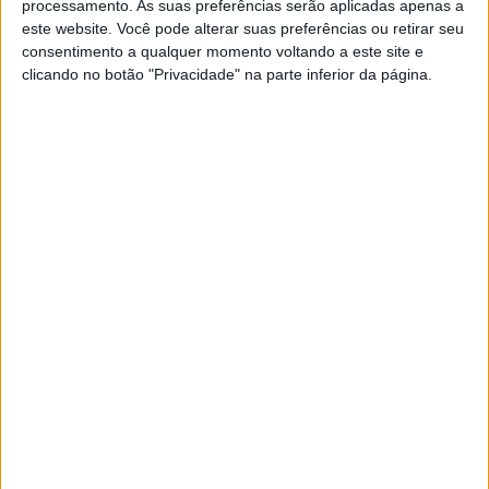
processamento. As suas preferências serão aplicadas apenas a
este website. Você pode alterar suas preferências ou retirar seu
consentimento a qualquer momento voltando a este site e
clicando no botão "Privacidade" na parte inferior da página.
BELEZA
A revolução antirrugas está nas suas mãos!
Imagine um ingrediente que não apenas desafia as rugas, mas
as abraça com a promessa de uma transformação
surpreendente. Pronta para abraçar a revolução?
ACTIVA Brand Studio