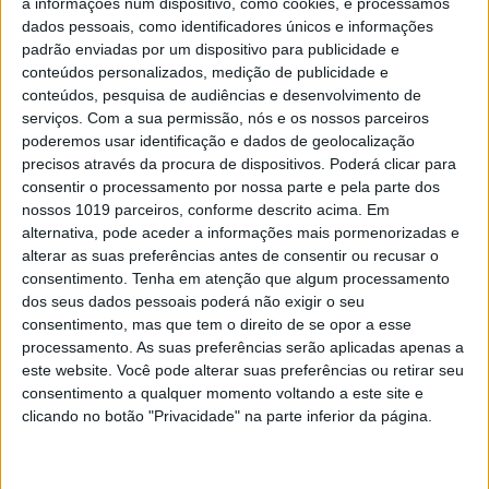
a informações num dispositivo, como cookies, e processamos
dados pessoais, como identificadores únicos e informações
padrão enviadas por um dispositivo para publicidade e
conteúdos personalizados, medição de publicidade e
conteúdos, pesquisa de audiências e desenvolvimento de
serviços.
Com a sua permissão, nós e os nossos parceiros
poderemos usar identificação e dados de geolocalização
precisos através da procura de dispositivos. Poderá clicar para
consentir o processamento por nossa parte e pela parte dos
nossos 1019 parceiros, conforme descrito acima. Em
alternativa, pode aceder a informações mais pormenorizadas e
alterar as suas preferências antes de consentir ou recusar o
consentimento.
Tenha em atenção que algum processamento
dos seus dados pessoais poderá não exigir o seu
MODA
consentimento, mas que tem o direito de se opor a esse
Moda: Barbara Bui deslumbra este outono
processamento. As suas preferências serão aplicadas apenas a
Barbara Bui apostou na pele, nos casacos com gola e nas calças
este website. Você pode alterar suas preferências ou retirar seu
justas para este outono-Inverno. Na sua colecção também não
consentimento a qualquer momento voltando a este site e
faltaram os botins de saltos vertiginosos e as malas XL.
SM/Activa.pt
clicando no botão "Privacidade" na parte inferior da página.