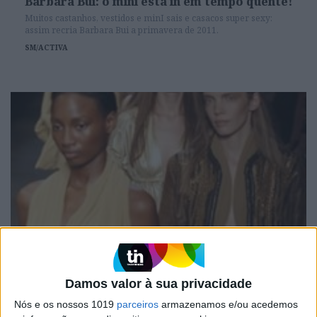
Barbara Bui: o mini está in em tempo quente!
Muitos castanhos, vestidos e minI sais e casacos super sexy:
assim recria Barbara Bui a primavera de 2011.
SM/ACTIVA
MODA
Semana da Moda de Paris: Barbara Bui
Damos valor à sua privacidade
Muitos castanhos, vestidos e minI sais e casacos super sexy:
assim recria Barbara Bui a primavera de 2011.
Nós e os nossos 1019
parceiros
armazenamos e/ou acedemos
SM/ACTIVA