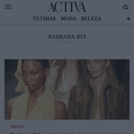
ÚLTIMAS
MODA
BELEZA
CELEBRIDADES
SAÚDE
LIFESTYLE
BARBARA BUI
EMOÇÕES
MULHERES INSPIRADORAS
DIZ QUEM SABE
ACTIVA BRAND STUDIO
MODA