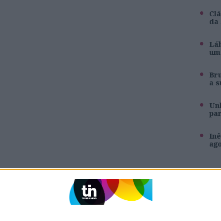
Clá
da
Láb
um 
Br
a s
Unh
pa
Inê
ag
SITES DO GRUPO TRUST IN NEWS
Holofote
Caras