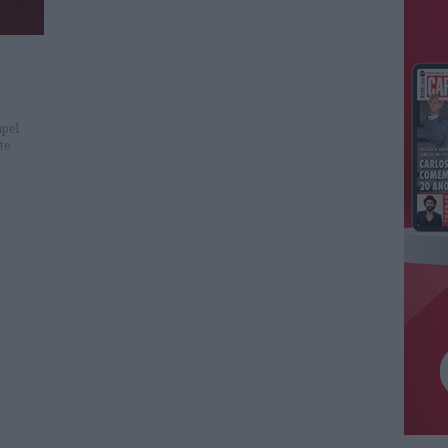
apel
te