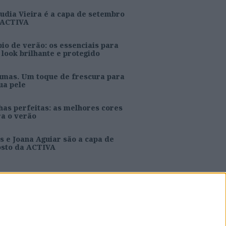
udia Vieira é a capa de setembro
 ACTIVA
io de verão: os essenciais para
look brilhante e protegido
umas. Um toque de frescura para
ua pele
as perfeitas: as melhores cores
ra o verão
s e Joana Aguiar são a capa de
osto da ACTIVA
Caras Decoração