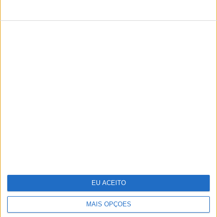
POLÍTICA DE PRIVACIDADE
POLÍTICA DE COOKIES
PUBLICIDADE
FICHA TÉCNICA
ESTATUTO EDITORIAL
Copyright © Trust in News. Todos os direitos reservados.
EU ACEITO
MAIS OPÇÕES