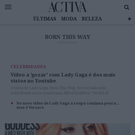
ÚLTIMAS
MODA
BELEZA
CELEBRIDADES
SAÚDE
LIFESTYLE
BORN THIS WAY
EMOÇÕES
MULHERES INSPIRADORAS
DIZ QUEM SABE
ACTIVA BRAND STUDIO
CELEBRIDADES
Vídeo a 'gozar' com Lady Gaga é dos mais
vistos no Youtube
O tema de Lady Gaga, Born This Way, foi recriado pelo
comediante norte-americano Alfred Matthew "Weird Al"
Yankovic com o nome 'Perform this Way. No youtube já conta
com mais de 300 mil visualizações.
No novo vídeo de Lady Gaga a roupa continua pouca...
mas é Versace