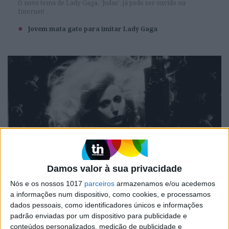
O novo tema de Lady Gaga, 'Judas', já pode ser ouvido na
Internet!
Jovem mata gato para imitar Lady Gaga
Damos valor à sua privacidade
CELEBRIDADES
Conheça o novo vídeo de Lady Gaga, “Born
Nós e os nossos 1017
parceiros
armazenamos e/ou acedemos
This Way”
a informações num dispositivo, como cookies, e processamos
dados pessoais, como identificadores únicos e informações
Lady Gaga divulgou esta semana e em primeira mão no canal de
internet Vevo.com, o vídeoclipe no novo single Born This Way.
padrão enviadas por um dispositivo para publicidade e
Veja-o aqui!
conteúdos personalizados, medição de publicidade e
CN/Activa.pt