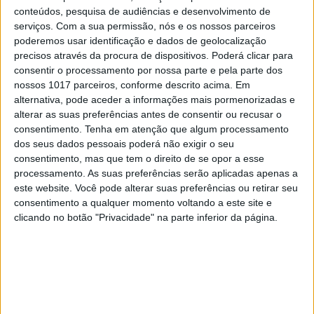
conteúdos, pesquisa de audiências e desenvolvimento de
Lady Gaga chora ao ouvir miúda de 10 anos cantar Born
serviços.
Com a sua permissão, nós e os nossos parceiros
This Way (com vídeo)
poderemos usar identificação e dados de geolocalização
precisos através da procura de dispositivos. Poderá clicar para
consentir o processamento por nossa parte e pela parte dos
CELEBRIDADES
nossos 1017 parceiros, conforme descrito acima. Em
alternativa, pode aceder a informações mais pormenorizadas e
Lady Gaga chora ao ouvir miúda de 10 anos
alterar as suas preferências antes de consentir ou recusar o
cantar Born This Way (com vídeo)
consentimento.
Tenha em atenção que algum processamento
Maria Aragon tem apenas 10 anos , mas a sua interpretação de
dos seus dados pessoais poderá não exigir o seu
Born This Way, de Lady Gaga, tornou-a num fenómeno mundial.
Até a cantora ficou emocionada...
consentimento, mas que tem o direito de se opor a esse
Lady Gaga com nunca a viu.. em entrevista a Jay Leno
processamento. As suas preferências serão aplicadas apenas a
este website. Você pode alterar suas preferências ou retirar seu
consentimento a qualquer momento voltando a este site e
clicando no botão "Privacidade" na parte inferior da página.