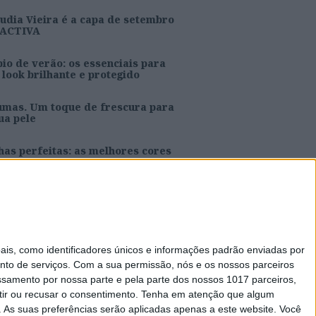
udia Vieira é a capa de setembro
 ACTIVA
io de verão: os essenciais para
look brilhante e protegido
umas. Um toque de frescura para
ua pele
as perfeitas: as melhores cores
ra o verão
s e Joana Aguiar são a capa de
osto da ACTIVA
s, como identificadores únicos e informações padrão enviadas por
nto de serviços.
Com a sua permissão, nós e os nossos parceiros
essamento por nossa parte e pela parte dos nossos 1017 parceiros,
ir ou recusar o consentimento.
Tenha em atenção que algum
Caras Decoração
As suas preferências serão aplicadas apenas a este website. Você