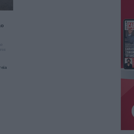
no
no
ovos
reia