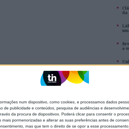
Clá
da
Láb
um 
Br
a s
Unh
pa
Inê
ag
mações num dispositivo, como cookies, e processamos dados pessoai
ão de publicidade e conteúdos, pesquisa de audiências e desenvolvime
SITES DO GRUPO TRUST IN NEWS
ravés da procura de dispositivos. Poderá clicar para consentir o proc
s mais pormenorizadas e alterar as suas preferências antes de consent
Holofote
Caras
nsentimento, mas que tem o direito de se opor a esse processamento. 