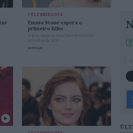
CELEBRIDADES
das
Emma Stone espera o
primeiro filho
A atriz casou-se com Dave McCary em
setembro de 2020.
Activa.pt
ÚLT
CELEBRIDADES