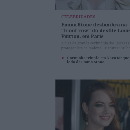
CELEBRIDADES
Emma Stone deslumbra na
"front row" do desfile Loui
Vuitton, em Paris
A dias da grande cerimónia dos Óscares,
protagonista de "Pobres Criaturas" brilh
na capital francesa.
Carminho triunfa em Nova Iorque
lado de Emma Stone