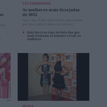
CELEBRIDADES
As mulheres mais desejadas
as
de 2012
Veja o Top 10 das celebridades mais bonitas
que dão a volta à cabeça dos homens
rias
Katy Perry no topo da lista das que
a
mais levariam os homens a trair as
..
mulheres
MODA