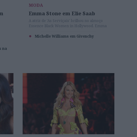
MODA
om
Emma Stone em Elie Saab
A atriz de 'As Serviçais' brilhou no almoço
Essence Black Women in Hollywood. Emma
escolheu modelo Elie Saab da coleção de Alta
Costura, que conjugou com uma mala
Michelle Williams em Givenchy
Ferragamo e jóias Van Cleef & Arpels. Os
sapatos eram Brian Atwood.
s na