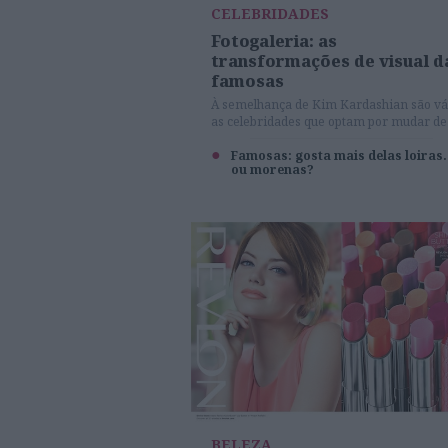
CELEBRIDADES
Fotogaleria: as
transformações de visual d
famosas
À semelhança de Kim Kardashian são vá
as celebridades que optam por mudar de
penteado. Umas para melhor, outras par
pior... Veja-as aqui!
Famosas: gosta mais delas loiras.
ou morenas?
BELEZA