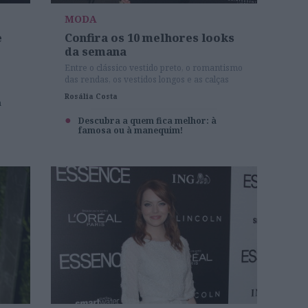
MODA
e
Confira os 10 melhores looks
da semana
Entre o clássico vestido preto, o romantismo
das rendas, os vestidos longos e as calças
estampadas, são muitas as tendências
Rosália Costa
a
usadas pelas celebridades. Esteja atenta às
escolhas da ACTIVA e inspire-se!
Descubra a quem fica melhor: à
famosa ou à manequim!