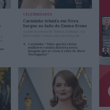
CELEBRIDADES
Carminho triunfa em Nova
s
Iorque ao lado de Emma Stone
A noite da estreia de "Pobres criaturas", em
Nova Iorque, contou com a presença da
 a
fadista portuguesa ao lado de estrelas
ou
internacionais.
Carminho: "Sinto que há várias
mulheres e muita história nesta
 ao
imagem que se criou à volta do disco
'Portuguesa'"