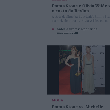
Emma Stone e Olivia Wilde 
o rosto da Revlon
A atriz do filme 'As Serviçais', Emma Sto
e a atriz de 'House', Olivia Wilde, são os
rostos da marca de cosmética Revlon
Antes e depois: o poder da
maquilhagem
MODA
Emma Stone vs. Michelle