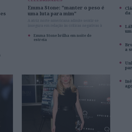
Emma Stone: "manter o peso é
Clá
da
res
uma luta para mim"
A atriz norte-americana admite sentir-se
insegura em relação às críticas negativas à
Láb
sua imagem.
um 
Emma Stone brilha em noite de
estreia
Br
a s
a
Unh
pa
Inê
ag