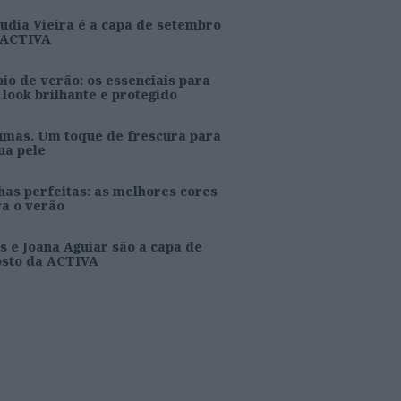
udia Vieira é a capa de setembro
 ACTIVA
io de verão: os essenciais para
look brilhante e protegido
umas. Um toque de frescura para
ua pele
as perfeitas: as melhores cores
ra o verão
s e Joana Aguiar são a capa de
osto da ACTIVA