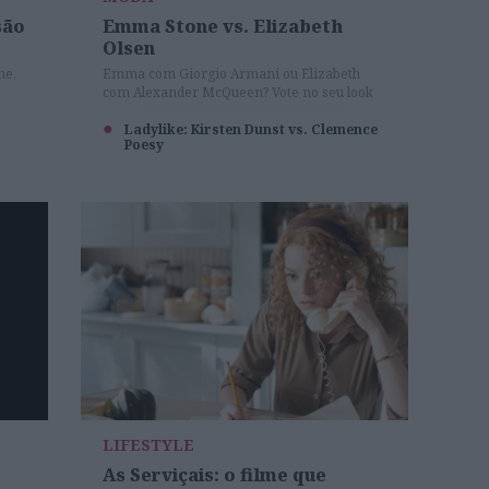
são
Emma Stone vs. Elizabeth
Olsen
ne,
Emma com Giorgio Armani ou Elizabeth
com Alexander McQueen? Vote no seu look
favorito!
Ladylike: Kirsten Dunst vs. Clemence
Poesy
LIFESTYLE
As Serviçais: o filme que