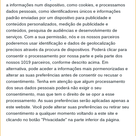
não têm parado.
a informações num dispositivo, como cookies, e processamos
dados pessoais, como identificadores únicos e informações
Ao estilo de Bollywood, noivos e família de Pryanka
Chopra e Nick Jones dão espetáculo
padrão enviadas por um dispositivo para publicidade e
conteúdos personalizados, medição de publicidade e
conteúdos, pesquisa de audiências e desenvolvimento de
serviços.
Com a sua permissão, nós e os nossos parceiros
poderemos usar identificação e dados de geolocalização
precisos através da procura de dispositivos. Poderá clicar para
consentir o processamento por nossa parte e pela parte dos
nossos 1019 parceiros, conforme descrito acima. Em
alternativa, pode aceder a informações mais pormenorizadas e
alterar as suas preferências antes de consentir ou recusar o
consentimento.
Tenha em atenção que algum processamento
dos seus dados pessoais poderá não exigir o seu
consentimento, mas que tem o direito de se opor a esse
processamento. As suas preferências serão aplicadas apenas a
LIFESTYLE
este website. Você pode alterar suas preferências ou retirar seu
Quase metade dos americanos acredita que
consentimento a qualquer momento voltando a este site e
Deus criou o Homem num dia
clicando no botão "Privacidade" na parte inferior da página.
O Homem não evoluiu, foi criado por Deus, acha 46% dos
americanos.