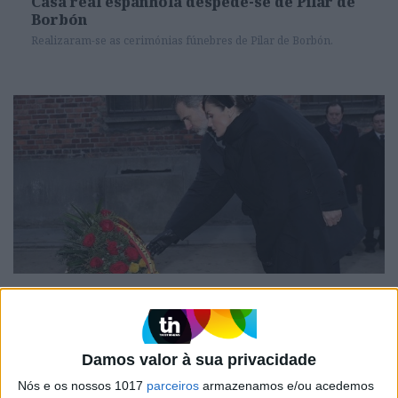
Casa real espanhola despede-se de Pilar de
Borbón
Realizaram-se as cerimónias fúnebres de Pilar de Borbón.
CELEBRIDADES
Letizia e Filipe visitam pela primeira vez o
campo de concentração de Auschwitz
Filipe e Letizia estiveram presentes na homenagem às vítimas
Damos valor à sua privacidade
do Holocausto.
Nós e os nossos 1017
parceiros
armazenamos e/ou acedemos