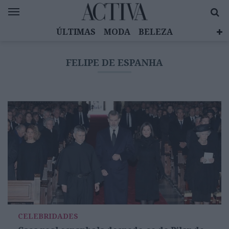
ÚLTIMAS
MODA
BELEZA
CELEBRIDADES
SAÚDE
LIFESTYLE
FELIPE DE ESPANHA
EMOÇÕES
MULHERES INSPIRADORAS
DIZ QUEM SABE
ACTIVA BRAND STUDIO
CELEBRIDADES