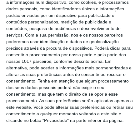
Mais um vestido repetido? Letizia volta a mostrar toda
a informações num dispositivo, como cookies, e processamos
a sua elegância num modelo Massimo Dutti
dados pessoais, como identificadores únicos e informações
padrão enviadas por um dispositivo para publicidade e
conteúdos personalizados, medição de publicidade e
conteúdos, pesquisa de audiências e desenvolvimento de
serviços.
Com a sua permissão, nós e os nossos parceiros
poderemos usar identificação e dados de geolocalização
precisos através da procura de dispositivos. Poderá clicar para
consentir o processamento por nossa parte e pela parte dos
nossos 1017 parceiros, conforme descrito acima. Em
alternativa, pode aceder a informações mais pormenorizadas e
alterar as suas preferências antes de consentir ou recusar o
consentimento.
Tenha em atenção que algum processamento
dos seus dados pessoais poderá não exigir o seu
CELEBRIDADES
consentimento, mas que tem o direito de se opor a esse
Casa Real Espanha divulga fotografias de
processamento. As suas preferências serão aplicadas apenas a
Felipe com as filhas... sem Letizia
este website. Você pode alterar suas preferências ou retirar seu
consentimento a qualquer momento voltando a este site e
As imagens mostram a faceta de Felipe como pai
clicando no botão "Privacidade" na parte inferior da página.
Letizia Ortiz aposta na tendência black&white