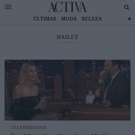
ÚLTIMAS
MODA
BELEZA
CELEBRIDADES
SAÚDE
LIFESTYLE
HAILEY
EMOÇÕES
MULHERES INSPIRADORAS
DIZ QUEM SABE
ACTIVA BRAND STUDIO
CELEBRIDADES