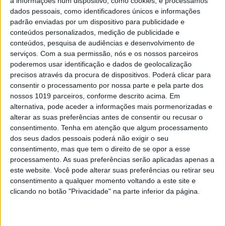
a informações num dispositivo, como cookies, e processamos
dados pessoais, como identificadores únicos e informações
padrão enviadas por um dispositivo para publicidade e
conteúdos personalizados, medição de publicidade e
conteúdos, pesquisa de audiências e desenvolvimento de
serviços.
Com a sua permissão, nós e os nossos parceiros
poderemos usar identificação e dados de geolocalização
precisos através da procura de dispositivos. Poderá clicar para
consentir o processamento por nossa parte e pela parte dos
nossos 1019 parceiros, conforme descrito acima. Em
alternativa, pode aceder a informações mais pormenorizadas e
alterar as suas preferências antes de consentir ou recusar o
consentimento.
Tenha em atenção que algum processamento
CELEBRIDADES
dos seus dados pessoais poderá não exigir o seu
consentimento, mas que tem o direito de se opor a esse
No início da relação, Justin Bieber disse a
processamento. As suas preferências serão aplicadas apenas a
Hailey que não lhe conseguia ser fiel
este website. Você pode alterar suas preferências ou retirar seu
A revelação foi feita pelo próprio cantor.
consentimento a qualquer momento voltando a este site e
clicando no botão "Privacidade" na parte inferior da página.
Justin Bieber está diferente