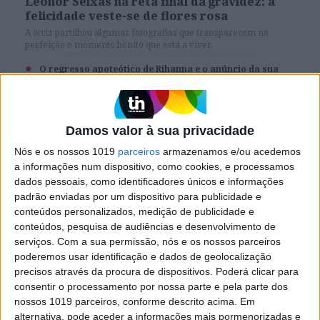
Leonor Seixas na reta final da gravidez: a
felicidade veste-se de flores rosa
A atriz partilhou algumas fotografias que transparecem na
perfeição o momento bonito que está a viver.
O regresso apoteótico de Rihanna e o anúncio da sua
segunda gravidez
Damos valor à sua privacidade
Nós e os nossos 1019
parceiros
armazenamos e/ou acedemos
SITES DO GRUPO TRUST IN NEWS
a informações num dispositivo, como cookies, e processamos
dados pessoais, como identificadores únicos e informações
padrão enviadas por um dispositivo para publicidade e
conteúdos personalizados, medição de publicidade e
Visão
Holofote
conteúdos, pesquisa de audiências e desenvolvimento de
serviços.
Com a sua permissão, nós e os nossos parceiros
poderemos usar identificação e dados de geolocalização
Caras
Caras Decoração
precisos através da procura de dispositivos. Poderá clicar para
consentir o processamento por nossa parte e pela parte dos
nossos 1019 parceiros, conforme descrito acima. Em
Exame
Exame Informática
alternativa, pode aceder a informações mais pormenorizadas e