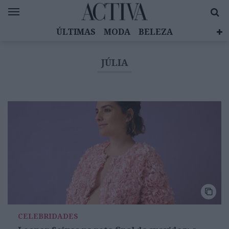
ÚLTIMAS
MODA
BELEZA
CELEBRIDADES
SAÚDE
LIFESTYLE
JÚLIA
EMOÇÕES
MULHERES INSPIRADORAS
DIZ QUEM SABE
ACTIVA BRAND STUDIO
CELEBRIDADES