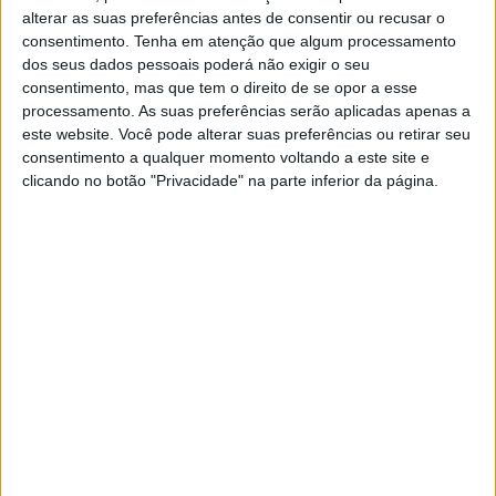
alterar as suas preferências antes de consentir ou recusar o
consentimento.
Tenha em atenção que algum processamento
Jornal de Letras
Telenovelas
dos seus dados pessoais poderá não exigir o seu
consentimento, mas que tem o direito de se opor a esse
processamento. As suas preferências serão aplicadas apenas a
Visão Júnior
TV Mais
este website. Você pode alterar suas preferências ou retirar seu
consentimento a qualquer momento voltando a este site e
clicando no botão "Privacidade" na parte inferior da página.
Visão Saúde
Visão +
Visão Se7e
A Nossa Prima