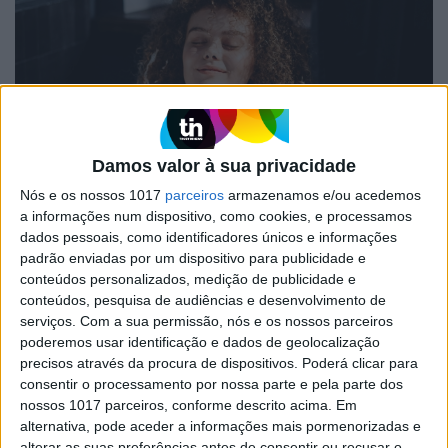
Damos valor à sua privacidade
Nós e os nossos 1017
parceiros
armazenamos e/ou acedemos
BELEZA
a informações num dispositivo, como cookies, e processamos
dados pessoais, como identificadores únicos e informações
Guarde uns minutos por dia para cuidar de si
padrão enviadas por um dispositivo para publicidade e
Para se hidratar da cabeça aos pés!
conteúdos personalizados, medição de publicidade e
O couro cabeludo também precisa de proteção solar
conteúdos, pesquisa de audiências e desenvolvimento de
serviços.
Com a sua permissão, nós e os nossos parceiros
poderemos usar identificação e dados de geolocalização
precisos através da procura de dispositivos. Poderá clicar para
consentir o processamento por nossa parte e pela parte dos
nossos 1017 parceiros, conforme descrito acima. Em
alternativa, pode aceder a informações mais pormenorizadas e
alterar as suas preferências antes de consentir ou recusar o