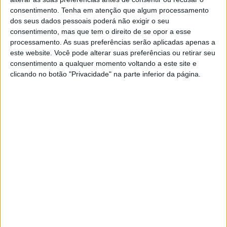
consentimento.
Tenha em atenção que algum processamento
dos seus dados pessoais poderá não exigir o seu
consentimento, mas que tem o direito de se opor a esse
processamento. As suas preferências serão aplicadas apenas a
este website. Você pode alterar suas preferências ou retirar seu
BELEZA
consentimento a qualquer momento voltando a este site e
clicando no botão "Privacidade" na parte inferior da página.
Como atenuar a casca de laranja e flacidez
Conheça os seus aliados das marcas Elancyl, Lierac e Clarins.
Dois meses depois de ter sido mãe, Blake Lively assume
celulite