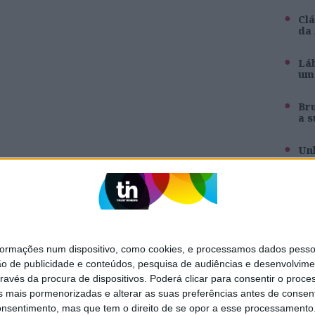
Clá
da
Láb
um 
Br
a s
Unh
pa
Inê
ag
mações num dispositivo, como cookies, e processamos dados pessoai
ão de publicidade e conteúdos, pesquisa de audiências e desenvolvime
SITES DO GRUPO TRUST IN NEWS
ravés da procura de dispositivos. Poderá clicar para consentir o proc
s mais pormenorizadas e alterar as suas preferências antes de consent
Holofote
Caras
nsentimento, mas que tem o direito de se opor a esse processamento. 