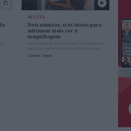
BELEZA
da:
Dois minutos, três ideias para
adicionar mais cor à
maquilhagem
ue
Este tutorial de verão mostra como podemos
aderir à tendência dos tons vibrantes sem
nos sentirmos intimidadas.
Cláudia Turpin