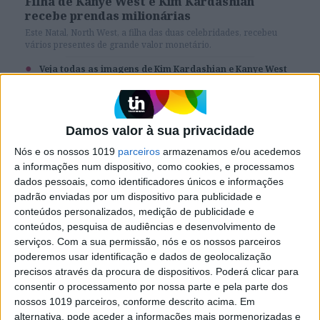
Filha de Kanye West e Kim Kardashian
recebe prendas milionárias
Este Natal, North West, a filha das duas celebridades, recebeu
vários presentes de grande valor monetário.
Veja todas as imagens de Kim Kardashian e Kanye West
para a 'quente' campanha da Balmain
Damos valor à sua privacidade
Nós e os nossos 1019
parceiros
armazenamos e/ou acedemos
SITES DO GRUPO TRUST IN NEWS
a informações num dispositivo, como cookies, e processamos
dados pessoais, como identificadores únicos e informações
padrão enviadas por um dispositivo para publicidade e
conteúdos personalizados, medição de publicidade e
Visão
Holofote
conteúdos, pesquisa de audiências e desenvolvimento de
serviços.
Com a sua permissão, nós e os nossos parceiros
poderemos usar identificação e dados de geolocalização
Caras
Caras Decoração
precisos através da procura de dispositivos. Poderá clicar para
consentir o processamento por nossa parte e pela parte dos
nossos 1019 parceiros, conforme descrito acima. Em
Exame
Exame Informática
alternativa, pode aceder a informações mais pormenorizadas e