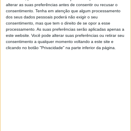
alterar as suas preferências antes de consentir ou recusar o
consentimento.
Tenha em atenção que algum processamento
Jornal de Letras
Telenovelas
dos seus dados pessoais poderá não exigir o seu
consentimento, mas que tem o direito de se opor a esse
processamento. As suas preferências serão aplicadas apenas a
Visão Júnior
TV Mais
este website. Você pode alterar suas preferências ou retirar seu
consentimento a qualquer momento voltando a este site e
clicando no botão "Privacidade" na parte inferior da página.
Visão Saúde
Visão +
Visão Se7e
A Nossa Prima