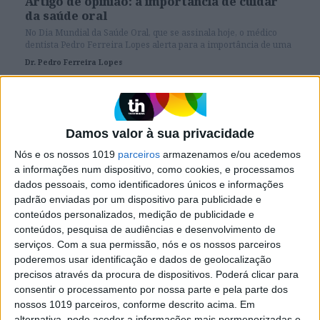
Artigo de opinião: a importância de cuidar
da saúde oral
No Dia Mundial da Saúde Oral, que se assinala hoje, o médico
dentista Pedro Ferreira Lopes alerta para a importância de uma
saúde oral cuidada e deixa alguns conselhos.
Dr. Pedro Ferreira Lopes
4 erros que pode estar a cometer ao lavar os dentes
Damos valor à sua privacidade
Nós e os nossos 1019
parceiros
armazenamos e/ou acedemos
a informações num dispositivo, como cookies, e processamos
SITES DO GRUPO TRUST IN NEWS
dados pessoais, como identificadores únicos e informações
padrão enviadas por um dispositivo para publicidade e
conteúdos personalizados, medição de publicidade e
Visão
Holofote
conteúdos, pesquisa de audiências e desenvolvimento de
serviços.
Com a sua permissão, nós e os nossos parceiros
poderemos usar identificação e dados de geolocalização
Caras
Caras Decoração
precisos através da procura de dispositivos. Poderá clicar para
consentir o processamento por nossa parte e pela parte dos
nossos 1019 parceiros, conforme descrito acima. Em
Exame
Exame Informática
alternativa, pode aceder a informações mais pormenorizadas e