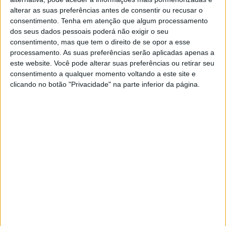
alterar as suas preferências antes de consentir ou recusar o
consentimento.
Tenha em atenção que algum processamento
Jornal de Letras
Telenovelas
dos seus dados pessoais poderá não exigir o seu
consentimento, mas que tem o direito de se opor a esse
processamento. As suas preferências serão aplicadas apenas a
Visão Júnior
TV Mais
este website. Você pode alterar suas preferências ou retirar seu
consentimento a qualquer momento voltando a este site e
clicando no botão "Privacidade" na parte inferior da página.
Visão Saúde
Visão +
Visão Se7e
A Nossa Prima