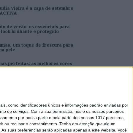
udia Vieira é a capa de setembro
 ACTIVA
io de verão: os essenciais para
look brilhante e protegido
umas. Um toque de frescura para
ua pele
as perfeitas: as melhores cores
ra o verão
s e Joana Aguiar são a capa de
osto da ACTIVA
s, como identificadores únicos e informações padrão enviadas por
nto de serviços.
Com a sua permissão, nós e os nossos parceiros
essamento por nossa parte e pela parte dos nossos 1017 parceiros,
ir ou recusar o consentimento.
Tenha em atenção que algum
Caras Decoração
As suas preferências serão aplicadas apenas a este website. Você