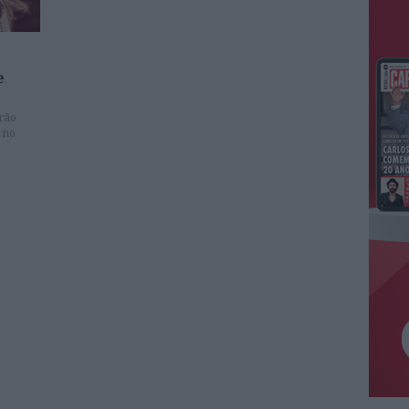
e
rão
 no