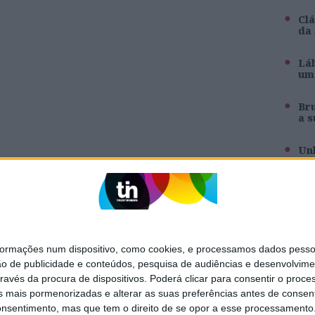
Clá
da
Láb
um 
Br
a s
Unh
pa
Inê
ag
mações num dispositivo, como cookies, e processamos dados pessoai
ão de publicidade e conteúdos, pesquisa de audiências e desenvolvime
SITES DO GRUPO TRUST IN NEWS
ravés da procura de dispositivos. Poderá clicar para consentir o proc
s mais pormenorizadas e alterar as suas preferências antes de consent
Holofote
Caras
nsentimento, mas que tem o direito de se opor a esse processamento. 