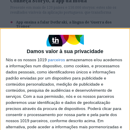
Conheça Storyo, a app da moda
Presente em mais de 120 países e 150.000 storyos: estes são os
resultados visíveis da aplicação portuguesa, que transforma
fotos em histórias.
App ensina a falar Dothraki, a língua de 'Guerra dos
Tronos'
Damos valor à sua privacidade
SITES DO GRUPO TRUST IN NEWS
Nós e os nossos 1019
parceiros
armazenamos e/ou acedemos
a informações num dispositivo, como cookies, e processamos
dados pessoais, como identificadores únicos e informações
padrão enviadas por um dispositivo para publicidade e
Visão
Holofote
conteúdos personalizados, medição de publicidade e
conteúdos, pesquisa de audiências e desenvolvimento de
serviços.
Com a sua permissão, nós e os nossos parceiros
Caras
Caras Decoração
poderemos usar identificação e dados de geolocalização
precisos através da procura de dispositivos. Poderá clicar para
consentir o processamento por nossa parte e pela parte dos
Exame
Exame Informática
nossos 1019 parceiros, conforme descrito acima. Em
alternativa, pode aceder a informações mais pormenorizadas e