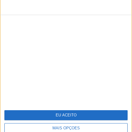
TERMOS DE UTILIZAÇÃO
POLÍTICA DE PRIVACIDADE
POLÍTICA DE COOKIES
PUBLICIDADE
FICHA TÉCNICA
ESTATUTO EDITORIAL
Copyright © Trust in News. Todos os direitos reservados.
EU ACEITO
MAIS OPÇÕES