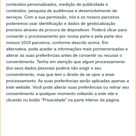
Ganhe acesso a um mundo de poupança, de
conteúdos personalizados, medição de publicidade e
conveniência e de entretenimento. A poupança é
conteúdos, pesquisa de audiências e desenvolvimento de
serviços.
Com a sua permissão, nós e os nossos parceiros
óbvia: há sempre promoções a acontecer, em
poderemos usar identificação e dados de geolocalização
marcas portuguesas e internacionais, e há envios
precisos através da procura de dispositivos. Poderá clicar para
gratuitos e ilimitados em apenas 2 dias para
consentir o processamento por nossa parte e pela parte dos
nossos 1019 parceiros, conforme descrito acima. Em
milhões de produtos, incluindo fins de semana.
alternativa, pode aceder a informações mais pormenorizadas e
alterar as suas preferências antes de consentir ou recusar o
E mais conveniente não podia ser: as entregas
consentimento.
Tenha em atenção que algum processamento
dos seus dados pessoais poderá não exigir o seu
podem ser em casa, nos cacifos Amazon ou na rede
consentimento, mas que tem o direito de se opor a esse
CTT – das lojas físicas aos Pontos CTT, dos agentes
processamento. As suas preferências serão aplicadas apenas a
Payshop aos cacifos Locky.
este website. Você pode alterar suas preferências ou retirar seu
consentimento a qualquer momento voltando a este site e
clicando no botão "Privacidade" na parte inferior da página.
Além de que é todo um ecrã que se abre para o
entretenimento: os fãs de filmes e séries vão
deleitar-se com o Prime Video, os de videojogos não
vão perder o catálogo do Prime Gaming. E os