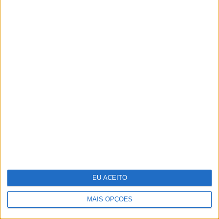
Vídeo: A festa final de 'Miúdos a Votos'
EU ACEITO
E se os refugiados do clima formos nós?
MAIS OPÇÕES