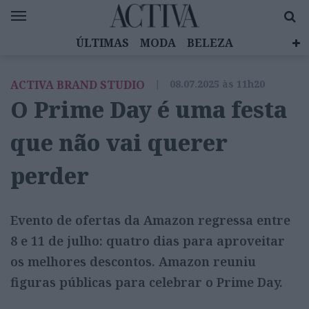
ÚLTIMAS
MODA
BELEZA
CELEBRIDADES
SAÚDE
LIFESTYLE
ACTIVA BRAND STUDIO
|
08.07.2025 às 11h20
EMOÇÕES
MULHERES INSPIRADORAS
O Prime Day é uma festa
DIZ QUEM SABE
ACTIVA BRAND STUDIO
que não vai querer
perder
Evento de ofertas da Amazon regressa entre
8 e 11 de julho: quatro dias para aproveitar
os melhores descontos. Amazon reuniu
figuras públicas para celebrar o Prime Day.