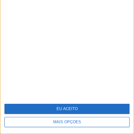
Margherita Missoni: “A moda tem de
acompanhar o ritmo das mulheres”
Guia de essenciais de viagem para a sua
pele
EU ACEITO
MAIS OPÇÕES