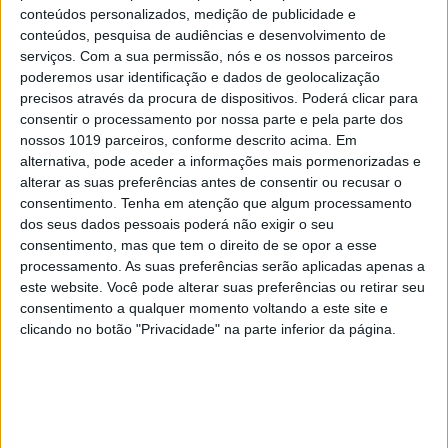
conteúdos personalizados, medição de publicidade e
do seu parceiro você está muito perto do Rei-Sol
conteúdos, pesquisa de audiências e desenvolvimento de
(ou, se chamarmos os bois pelos nomes, do pénis).
serviços.
Com a sua permissão, nós e os nossos parceiros
Se uma festa na zona abdominal faz maravilhas,
poderemos usar identificação e dados de geolocalização
precisos através da procura de dispositivos. Poderá clicar para
uma lambidela pode levá-lo perto do sétimo céu
consentir o processamento por nossa parte e pela parte dos
nossos 1019 parceiros, conforme descrito acima. Em
alternativa, pode aceder a informações mais pormenorizadas e
8 – Coxa
alterar as suas preferências antes de consentir ou recusar o
consentimento.
Tenha em atenção que algum processamento
dos seus dados pessoais poderá não exigir o seu
Se já percorreu as partes do corpo acima
consentimento, mas que tem o direito de se opor a esse
referidas, quando chegar a este estágio o seu
processamento. As suas preferências serão aplicadas apenas a
este website. Você pode alterar suas preferências ou retirar seu
parceiro, ou está em dia ‘não-vale-a-pena-forçar-
consentimento a qualquer momento voltando a este site e
o-mister’, ou prestes a implorar-lhe que tire a
clicando no botão "Privacidade" na parte inferior da página.
roupa. Como está muito perto do ‘X’ que marca o
tesouro principal pode acariciar-lhe o interior da
coxa, quer com a boca, língua ou cabelos… a
proximidade do seu rosto do ‘ouro’ (sem que