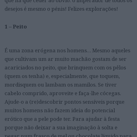
que há que ceder ao óbvio: o imperador de todos os
desejos é mesmo o pénis! Felizes explorações!
1 – Peito
É uma zona erógena nos homens… Mesmo aqueles
que cultivam um ar muito machão gostam de ser
acariciados no peito, que brinquem com os pêlos
(quem os tenha) e, especialmente, que toquem,
mordisquem ou lambam os mamilos. Se tiver
cabelo comprido, aproveite e faça-lhe cócegas.
Ajude-o a (re)descobrir pontos sensíveis porque
muitos homens não fazem ideia do potencial
erótico que a pele pode ter. Para ajudar à festa
porque não deixar a sua imaginação à solta e
pegar num frasco de mel ou chocolate líquido para