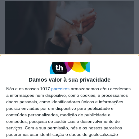
DIZ QUEM SABE
Fumar está fora de moda!
Damos valor à sua privacidade
Lembra-se quando fumar era visto como algo glamoroso e
Nós e os nossos 1017
parceiros
armazenamos e/ou acedemos
sofisticado? Pois é, isso ficou bem lá atrás no passado, no tempo
a informações num dispositivo, como cookies, e processamos
dos nossos avós.
Cristiana Machado
dados pessoais, como identificadores únicos e informações
padrão enviadas por um dispositivo para publicidade e
Afinal, porque não deixo de fumar?
conteúdos personalizados, medição de publicidade e
conteúdos, pesquisa de audiências e desenvolvimento de
serviços.
Com a sua permissão, nós e os nossos parceiros
poderemos usar identificação e dados de geolocalização