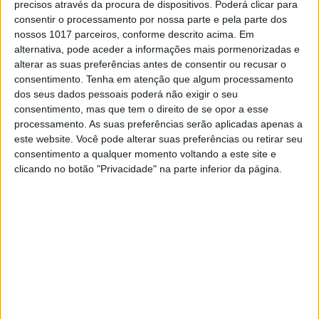
precisos através da procura de dispositivos. Poderá clicar para
SITES DO GRUPO TRUST IN NEWS
consentir o processamento por nossa parte e pela parte dos
nossos 1017 parceiros, conforme descrito acima. Em
alternativa, pode aceder a informações mais pormenorizadas e
alterar as suas preferências antes de consentir ou recusar o
Visão
Holofote
consentimento.
Tenha em atenção que algum processamento
dos seus dados pessoais poderá não exigir o seu
consentimento, mas que tem o direito de se opor a esse
Caras
Caras Decoração
processamento. As suas preferências serão aplicadas apenas a
este website. Você pode alterar suas preferências ou retirar seu
consentimento a qualquer momento voltando a este site e
Exame
Exame Informática
clicando no botão "Privacidade" na parte inferior da página.
Jornal de Letras
Telenovelas
Visão Júnior
TV Mais
Visão Saúde
Visão +