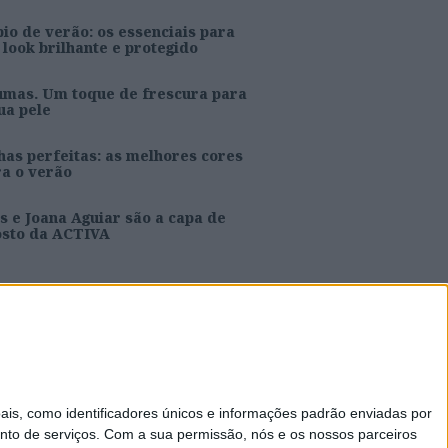
io de verão: os essenciais para
look brilhante e protegido
umas. Um toque de frescura para
ua pele
as perfeitas: as melhores cores
ra o verão
s e Joana Aguiar são a capa de
osto da ACTIVA
Caras Decoração
Telenovelas
s, como identificadores únicos e informações padrão enviadas por
Visão +
nto de serviços.
Com a sua permissão, nós e os nossos parceiros