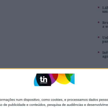
Láb
um 
Br
a s
Unh
pa
Inê
ag
SITES DO GRUPO TRUST IN NEWS
Holofote
Caras
Exame Informática
Jornal de Letras
mações num dispositivo, como cookies, e processamos dados pessoai
TV Mais
Visão Saúde
ão de publicidade e conteúdos, pesquisa de audiências e desenvolvime