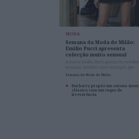
MODA
Semana da Moda de Milão:
Emilio Pucci apresenta
colecção muito sensual
A marca Emilio Pucci aposta em vestidos
sensuais, modelos mini ou longos, que
marcam as formas do corpo feminino p
Semana da Moda de Milão
o próximo Inverno.
Burberry propõe um outono-inve
clássico com um toque de
irreverência