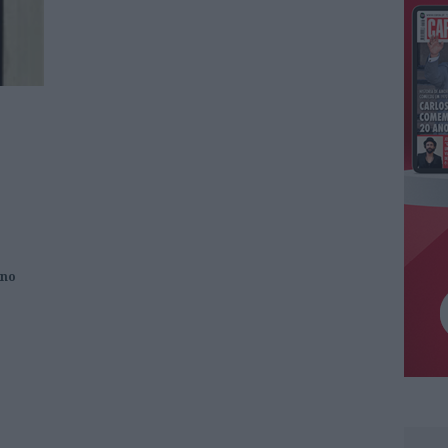
ara
rno