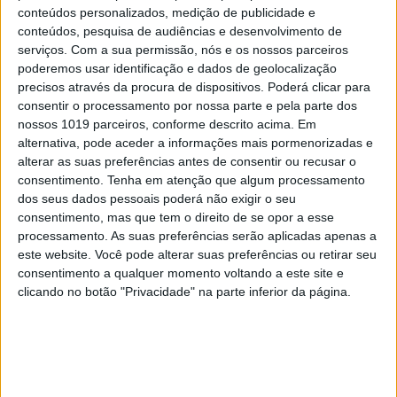
conteúdos personalizados, medição de publicidade e
conteúdos, pesquisa de audiências e desenvolvimento de
serviços.
Com a sua permissão, nós e os nossos parceiros
ACTIVA BRAND STUDIO
poderemos usar identificação e dados de geolocalização
Um homem impossível de ignorar? Agora
precisos através da procura de dispositivos. Poderá clicar para
tem um perfume à altura
consentir o processamento por nossa parte e pela parte dos
nossos 1019 parceiros, conforme descrito acima. Em
alternativa, pode aceder a informações mais pormenorizadas e
alterar as suas preferências antes de consentir ou recusar o
consentimento.
Tenha em atenção que algum processamento
dos seus dados pessoais poderá não exigir o seu
consentimento, mas que tem o direito de se opor a esse
processamento. As suas preferências serão aplicadas apenas a
este website. Você pode alterar suas preferências ou retirar seu
consentimento a qualquer momento voltando a este site e
clicando no botão "Privacidade" na parte inferior da página.
ACTIVA BRAND STUDIO
Os novos aliados da proteção solar