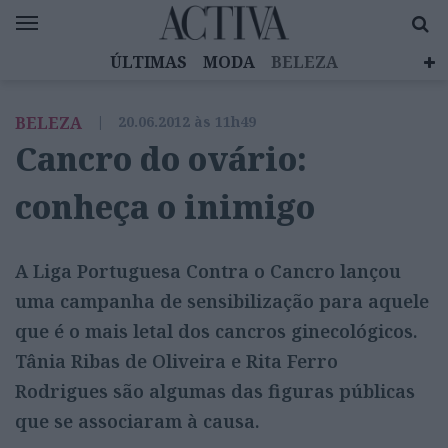
ÚLTIMAS
MODA
BELEZA
CELEBRIDADES
SAÚDE
LIFESTYLE
BELEZA
|
20.06.2012 às 11h49
EMOÇÕES
MULHERES INSPIRADORAS
Cancro do ovário:
DIZ QUEM SABE
ACTIVA BRAND STUDIO
conheça o inimigo
A Liga Portuguesa Contra o Cancro lançou
uma campanha de sensibilização para aquele
que é o mais letal dos cancros ginecológicos.
Tânia Ribas de Oliveira e Rita Ferro
Rodrigues são algumas das figuras públicas
que se associaram à causa.