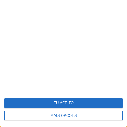
dobrável tríptico até final do ano
Recorde as melhores imagens da XXIX
Gala dos Globos de Ouro
EU ACEITO
MAIS OPÇÕES