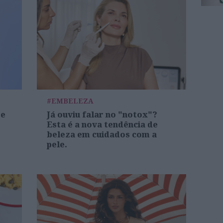
#EMBELEZA
re
Já ouviu falar no "notox"?
Esta é a nova tendência de
beleza em cuidados com a
pele.