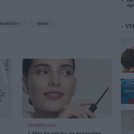
Inê
ag
manicure
unhas
+ VI
#EMBELEZA
Lábio de verão: os essenciais