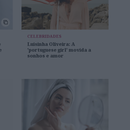
CELEBRIDADES
e
Luisinha Oliveira: A
e
'portuguese girl' movida a
sonhos e amor