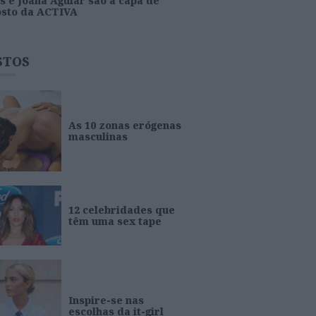
s e Joana Aguiar são a capa de
osto da ACTIVA
STOS
As 10 zonas erógenas
masculinas
12 celebridades que
têm uma sex tape
Inspire-se nas
escolhas da it-girl