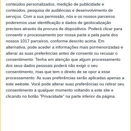
conteúdos personalizados, medição de publicidade e
conteúdos, pesquisa de audiências e desenvolvimento de
#EMBELEZA
serviços.
Com a sua permissão, nós e os nossos parceiros
Brumas. Um toque de frescura para a sua
poderemos usar identificação e dados de geolocalização
pele
precisos através da procura de dispositivos. Poderá clicar para
consentir o processamento por nossa parte e pela parte dos
nossos 1017 parceiros, conforme descrito acima. Em
alternativa, pode aceder a informações mais pormenorizadas e
alterar as suas preferências antes de consentir ou recusar o
consentimento.
Tenha em atenção que algum processamento
dos seus dados pessoais poderá não exigir o seu
consentimento, mas que tem o direito de se opor a esse
processamento. As suas preferências serão aplicadas apenas a
este website. Você pode alterar suas preferências ou retirar seu
consentimento a qualquer momento voltando a este site e
clicando no botão "Privacidade" na parte inferior da página.
#EMBELEZA
Unhas perfeitas: as melhores cores para o
verão