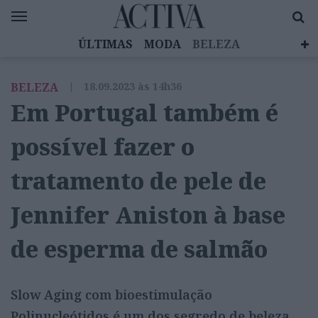
ÚLTIMAS
MODA
BELEZA
CELEBRIDADES
SAÚDE
LIFESTYLE
BELEZA
|
18.09.2023 às 14h36
EMOÇÕES
MULHERES INSPIRADORAS
Em Portugal também é
DIZ QUEM SABE
ACTIVA BRAND STUDIO
possível fazer o
tratamento de pele de
Jennifer Aniston à base
de esperma de salmão
Slow Aging com bioestimulação
Polinucleótidos é um dos segredo de beleza