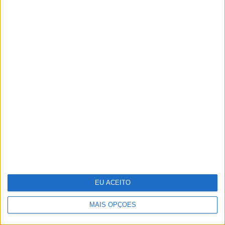
Microsoft revela poupanças de 500
milhões com Inteligência Artificial,
depois de despedir nove mil
Reportagem na selva mágica da
EU ACEITO
Amazónia
MAIS OPÇÕES