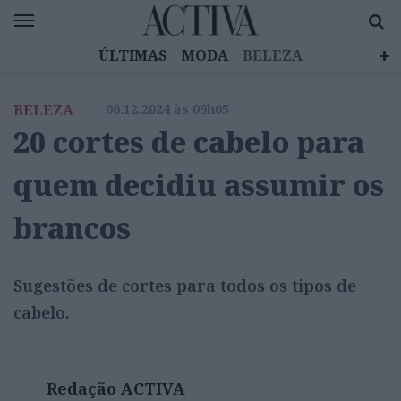
ÚLTIMAS
MODA
BELEZA
CELEBRIDADES
SAÚDE
LIFESTYLE
BELEZA
|
06.12.2024 às 09h05
EMOÇÕES
MULHERES INSPIRADORAS
20 cortes de cabelo para
DIZ QUEM SABE
ACTIVA BRAND STUDIO
quem decidiu assumir os
brancos
Sugestões de cortes para todos os tipos de
cabelo.
Redação ACTIVA