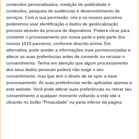
conteúdos personalizados, medição de publicidade e
conteúdos, pesquisa de audiências e desenvolvimento de
serviços.
Com a sua permissão, nós e os nossos parceiros
poderemos usar identificação e dados de geolocalização
precisos através da procura de dispositivos. Poderá clicar para
consentir o processamento por nossa parte e pela parte dos
nossos 1019 parceiros, conforme descrito acima. Em
alternativa, pode aceder a informações mais pormenorizadas e
alterar as suas preferências antes de consentir ou recusar o
consentimento.
Tenha em atenção que algum processamento
dos seus dados pessoais poderá não exigir o seu
consentimento, mas que tem o direito de se opor a esse
#EMBELEZA
processamento. As suas preferências serão aplicadas apenas a
Já ouviu falar no "notox"? Esta é a nova
este website. Você pode alterar suas preferências ou retirar seu
tendência de beleza em cuidados com a pele.
consentimento a qualquer momento voltando a este site e
clicando no botão "Privacidade" na parte inferior da página.