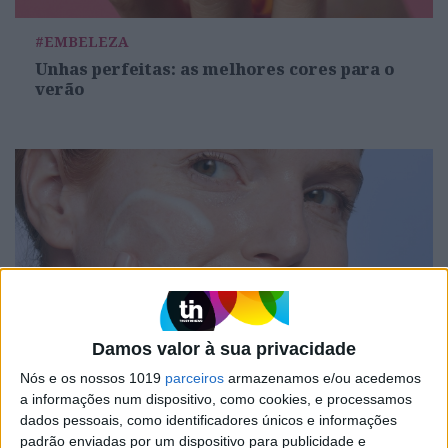
#EMBELEZA
Unhas perfeitas: as melhores cores para o
verão
Damos valor à sua privacidade
DIVERSOS
Nós e os nossos 1019
parceiros
armazenamos e/ou acedemos
Os aliados para uma skincare de verão
a informações num dispositivo, como cookies, e processamos
perfeita
dados pessoais, como identificadores únicos e informações
padrão enviadas por um dispositivo para publicidade e