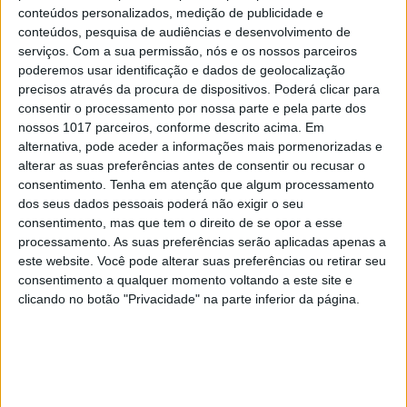
saúde: sol, sal e cloro
conteúdos personalizados, medição de publicidade e
conteúdos, pesquisa de audiências e desenvolvimento de
serviços.
Com a sua permissão, nós e os nossos parceiros
poderemos usar identificação e dados de geolocalização
precisos através da procura de dispositivos. Poderá clicar para
consentir o processamento por nossa parte e pela parte dos
nossos 1017 parceiros, conforme descrito acima. Em
alternativa, pode aceder a informações mais pormenorizadas e
alterar as suas preferências antes de consentir ou recusar o
consentimento.
Tenha em atenção que algum processamento
dos seus dados pessoais poderá não exigir o seu
consentimento, mas que tem o direito de se opor a esse
processamento. As suas preferências serão aplicadas apenas a
este website. Você pode alterar suas preferências ou retirar seu
DIZ QUEM SABE
consentimento a qualquer momento voltando a este site e
Melasma, machas e fotoenvelhecimento: o
clicando no botão "Privacidade" na parte inferior da página.
que pode (e deve) ser evitado?