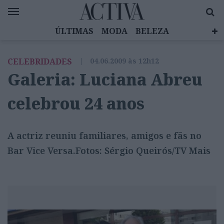
ÚLTIMAS
MODA
BELEZA
CELEBRIDADES
SAÚDE
LIFESTYLE
CELEBRIDADES
|
04.06.2009 às 12h12
EMOÇÕES
MULHERES INSPIRADORAS
Galeria: Luciana Abreu
DIZ QUEM SABE
ACTIVA BRAND STUDIO
celebrou 24 anos
A actriz reuniu familiares, amigos e fãs no
Bar Vice Versa.Fotos: Sérgio Queirós/TV Mais