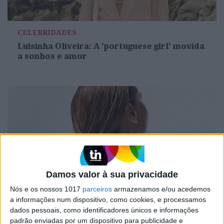
CELEBRIDADES
Luisinha Oliveira: A 'portuguese girl' movida
a sonhos e amor
Damos valor à sua privacidade
Nós e os nossos 1017
parceiros
armazenamos e/ou acedemos
#EMBELEZA
a informações num dispositivo, como cookies, e processamos
dados pessoais, como identificadores únicos e informações
O segredo para um cabelo saudável no
padrão enviadas por um dispositivo para publicidade e
verão e combater o trio que ameaça a sua