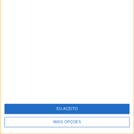
Quis Saber Quem Sou: Será que "ainda
somos os mesmos e vivemos como os
nossos pais?"
EU ACEITO
MAIS OPÇÕES