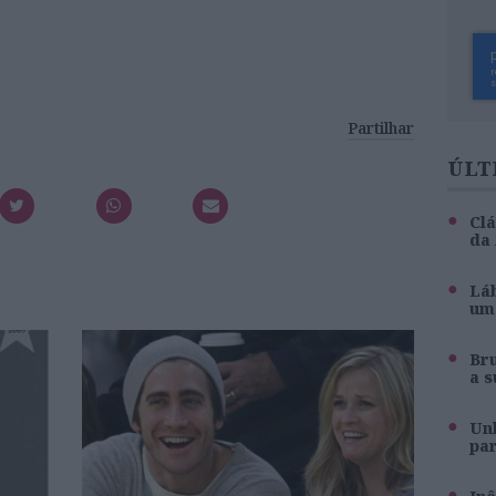
Partilhar
ÚLT
Clá
da
Láb
um 
Br
a s
Unh
pa