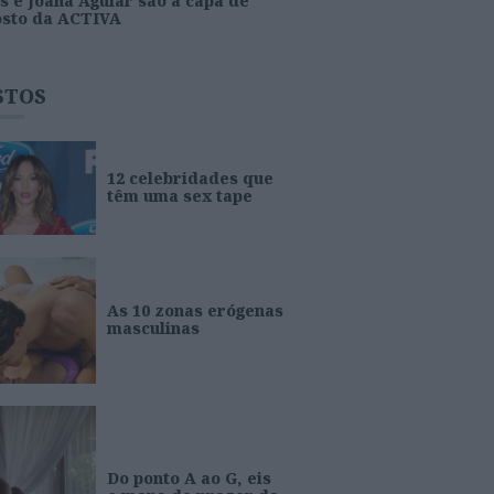
s e Joana Aguiar são a capa de
osto da ACTIVA
STOS
12 celebridades que
têm uma sex tape
As 10 zonas erógenas
masculinas
Do ponto A ao G, eis