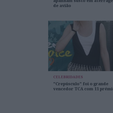
apanham susto em aterrag
de avião
CELEBRIDADES
"Crepúsculo" foi o grande
vencedor TCA com 11 prémi