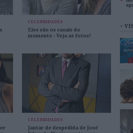
Inê
ag
CELEBRIDADES
+ VI
a
Eles são os casais do
momento - Veja as fotos!
CELEBRIDADES
her
Jantar de despedida de José