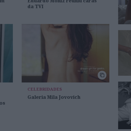
em
Eduardo Moniz reuniu caras
da TVI
CELEBRIDADES
Galeria Mila Jovovich
os