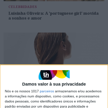
CELEBRIDADES
Luisinha Oliveira: A 'portuguese girl' movida
a sonhos e amor
Damos valor à sua privacidade
#EMBELEZA
Nós e os nossos 1017
parceiros
armazenamos e/ou acedemos
O segredo para um cabelo saudável no
a informações num dispositivo, como cookies, e processamos
verão e combater o trio que ameaça a sua
dados pessoais, como identificadores únicos e informações
saúde: sol, sal e cloro
padrão enviadas por um dispositivo para publicidade e