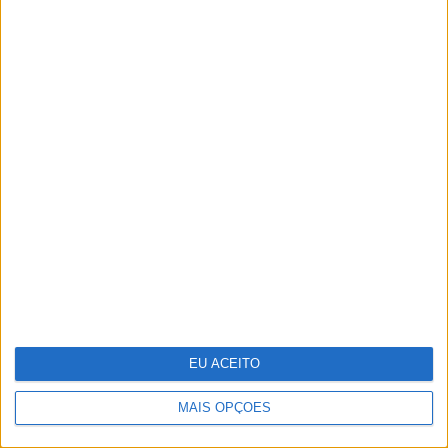
Salgueiro Maia, o herói a contragosto
EU ACEITO
MAIS OPÇÕES