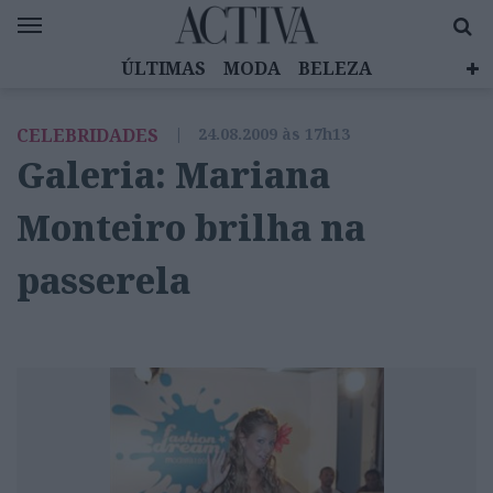
ÚLTIMAS
MODA
BELEZA
CELEBRIDADES
SAÚDE
LIFESTYLE
CELEBRIDADES
|
24.08.2009 às 17h13
EMOÇÕES
MULHERES INSPIRADORAS
Galeria: Mariana
DIZ QUEM SABE
ACTIVA BRAND STUDIO
Monteiro brilha na
passerela