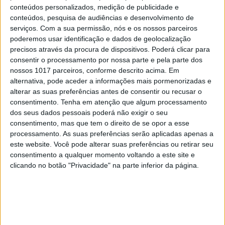
conteúdos personalizados, medição de publicidade e
conteúdos, pesquisa de audiências e desenvolvimento de
serviços.
Com a sua permissão, nós e os nossos parceiros
poderemos usar identificação e dados de geolocalização
precisos através da procura de dispositivos. Poderá clicar para
consentir o processamento por nossa parte e pela parte dos
nossos 1017 parceiros, conforme descrito acima. Em
alternativa, pode aceder a informações mais pormenorizadas e
alterar as suas preferências antes de consentir ou recusar o
consentimento.
Tenha em atenção que algum processamento
dos seus dados pessoais poderá não exigir o seu
consentimento, mas que tem o direito de se opor a esse
DIZ QUEM SABE
processamento. As suas preferências serão aplicadas apenas a
este website. Você pode alterar suas preferências ou retirar seu
Melasma, machas e fotoenvelhecimento: o
que pode (e deve) ser evitado?
consentimento a qualquer momento voltando a este site e
clicando no botão "Privacidade" na parte inferior da página.