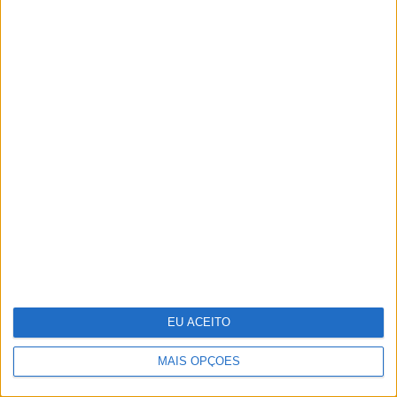
O grande negócio dos centros de dados
EU ACEITO
MAIS OPÇÕES