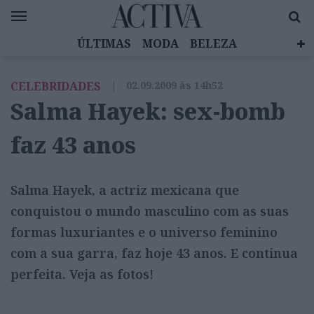
ÚLTIMAS
MODA
BELEZA
CELEBRIDADES
SAÚDE
LIFESTYLE
CELEBRIDADES
|
02.09.2009 às 14h52
EMOÇÕES
MULHERES INSPIRADORAS
Salma Hayek: sex-bomb
DIZ QUEM SABE
ACTIVA BRAND STUDIO
faz 43 anos
Salma Hayek, a actriz mexicana que
conquistou o mundo masculino com as suas
formas luxuriantes e o universo feminino
com a sua garra, faz hoje 43 anos. E continua
perfeita. Veja as fotos!