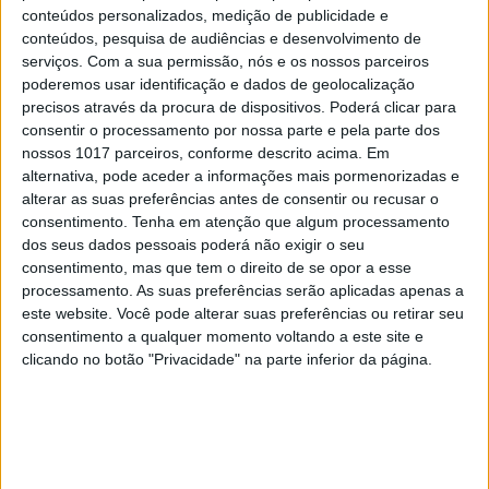
conteúdos personalizados, medição de publicidade e
DIZ QUEM SABE
conteúdos, pesquisa de audiências e desenvolvimento de
Melasma, machas e fotoenvelhecimento: o
serviços.
Com a sua permissão, nós e os nossos parceiros
que pode (e deve) ser evitado?
poderemos usar identificação e dados de geolocalização
precisos através da procura de dispositivos. Poderá clicar para
consentir o processamento por nossa parte e pela parte dos
nossos 1017 parceiros, conforme descrito acima. Em
alternativa, pode aceder a informações mais pormenorizadas e
alterar as suas preferências antes de consentir ou recusar o
consentimento.
Tenha em atenção que algum processamento
dos seus dados pessoais poderá não exigir o seu
consentimento, mas que tem o direito de se opor a esse
processamento. As suas preferências serão aplicadas apenas a
este website. Você pode alterar suas preferências ou retirar seu
consentimento a qualquer momento voltando a este site e
clicando no botão "Privacidade" na parte inferior da página.
ACTIVA BRAND STUDIO
Um homem impossível de ignorar? Agora
tem um perfume à altura