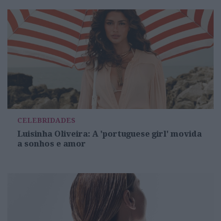
CELEBRIDADES
Luisinha Oliveira: A 'portuguese girl' movida
a sonhos e amor