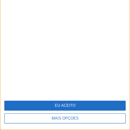
Em noite de glamour, saiba quem foram
os casais que marcaram presença nesta
edição dos Globos de Ouro
EU ACEITO
MAIS OPÇÕES
Adalberto Ribeiro: “Não procuramos