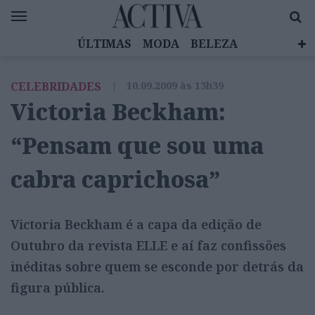
ÚLTIMAS
MODA
BELEZA
CELEBRIDADES
SAÚDE
LIFESTYLE
CELEBRIDADES
|
10.09.2009 às 13h39
EMOÇÕES
MULHERES INSPIRADORAS
Victoria Beckham:
DIZ QUEM SABE
ACTIVA BRAND STUDIO
“Pensam que sou uma
cabra caprichosa”
Victoria Beckham é a capa da edição de
Outubro da revista ELLE e aí faz confissões
inéditas sobre quem se esconde por detrás da
figura pública.