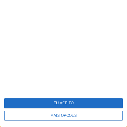
Vasco Futscher - O mundo inteiro em
cada forma
EU ACEITO
MAIS OPÇÕES