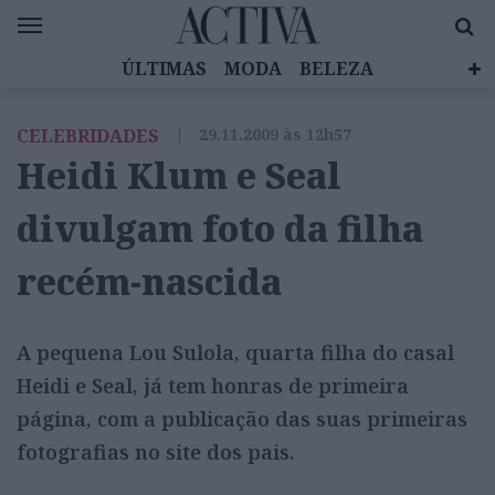
ÚLTIMAS
MODA
BELEZA
CELEBRIDADES
SAÚDE
LIFESTYLE
CELEBRIDADES
|
29.11.2009 às 12h57
EMOÇÕES
MULHERES INSPIRADORAS
Heidi Klum e Seal
DIZ QUEM SABE
ACTIVA BRAND STUDIO
divulgam foto da filha
recém-nascida
A pequena Lou Sulola, quarta filha do casal
Heidi e Seal, já tem honras de primeira
página, com a publicação das suas primeiras
fotografias no site dos pais.