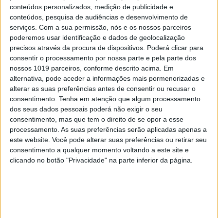
conteúdos personalizados, medição de publicidade e
#EMBELEZA
conteúdos, pesquisa de audiências e desenvolvimento de
Já ouviu falar no "notox"? Esta é a nova
serviços.
Com a sua permissão, nós e os nossos parceiros
tendência de beleza em cuidados com a pele.
poderemos usar identificação e dados de geolocalização
precisos através da procura de dispositivos. Poderá clicar para
consentir o processamento por nossa parte e pela parte dos
nossos 1019 parceiros, conforme descrito acima. Em
alternativa, pode aceder a informações mais pormenorizadas e
alterar as suas preferências antes de consentir ou recusar o
consentimento.
Tenha em atenção que algum processamento
dos seus dados pessoais poderá não exigir o seu
consentimento, mas que tem o direito de se opor a esse
processamento. As suas preferências serão aplicadas apenas a
este website. Você pode alterar suas preferências ou retirar seu
consentimento a qualquer momento voltando a este site e
clicando no botão "Privacidade" na parte inferior da página.
DIVERSOS
Refeições leves, nutritivas e saborosas a
qualquer hora e com vista sobre o mar?
Conheça o novo espaço