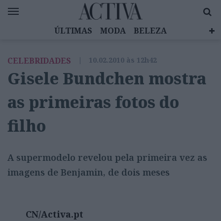
ÚLTIMAS
MODA
BELEZA
CELEBRIDADES
SAÚDE
LIFESTYLE
CELEBRIDADES
|
10.02.2010 às 12h42
EMOÇÕES
MULHERES INSPIRADORAS
Gisele Bundchen mostra
DIZ QUEM SABE
ACTIVA BRAND STUDIO
as primeiras fotos do
filho
A supermodelo revelou pela primeira vez as
imagens de Benjamin, de dois meses
CN/Activa.pt