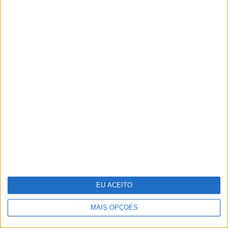
O futuro da energia é agora
EU ACEITO
MAIS OPÇÕES