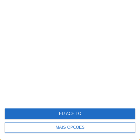
Carregamentos na rede Mobi.E passam
pela primeira vez os 700 mil num mês
Parabéns, bicharada!
EU ACEITO
MAIS OPÇÕES