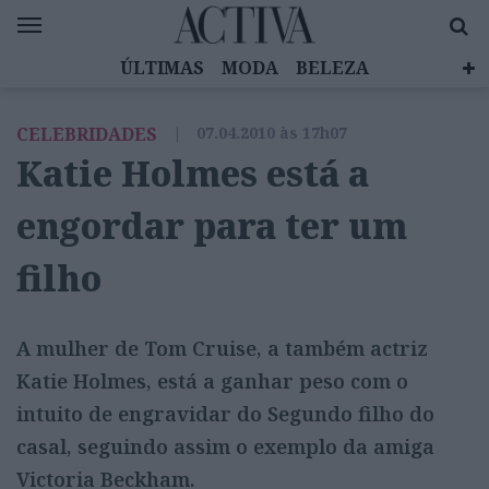
ÚLTIMAS
MODA
BELEZA
CELEBRIDADES
SAÚDE
LIFESTYLE
CELEBRIDADES
|
07.04.2010 às 17h07
EMOÇÕES
MULHERES INSPIRADORAS
Katie Holmes está a
DIZ QUEM SABE
ACTIVA BRAND STUDIO
engordar para ter um
filho
A mulher de Tom Cruise, a também actriz
Katie Holmes, está a ganhar peso com o
intuito de engravidar do Segundo filho do
casal, seguindo assim o exemplo da amiga
Victoria Beckham.