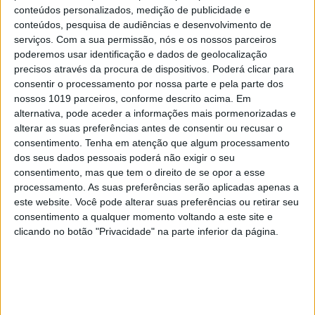
conteúdos personalizados, medição de publicidade e
conteúdos, pesquisa de audiências e desenvolvimento de
serviços.
Com a sua permissão, nós e os nossos parceiros
poderemos usar identificação e dados de geolocalização
precisos através da procura de dispositivos. Poderá clicar para
consentir o processamento por nossa parte e pela parte dos
nossos 1019 parceiros, conforme descrito acima. Em
#EMBELEZA
alternativa, pode aceder a informações mais pormenorizadas e
Já ouviu falar no "notox"? Esta é a nova
alterar as suas preferências antes de consentir ou recusar o
tendência de beleza em cuidados com a pele.
consentimento.
Tenha em atenção que algum processamento
dos seus dados pessoais poderá não exigir o seu
consentimento, mas que tem o direito de se opor a esse
processamento. As suas preferências serão aplicadas apenas a
este website. Você pode alterar suas preferências ou retirar seu
consentimento a qualquer momento voltando a este site e
clicando no botão "Privacidade" na parte inferior da página.