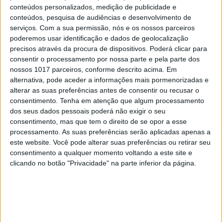
conteúdos personalizados, medição de publicidade e
CELEBRIDADES
conteúdos, pesquisa de audiências e desenvolvimento de
Kate Beckinsale é a mulher mais sexy do
serviços.
Com a sua permissão, nós e os nossos parceiros
mundo
poderemos usar identificação e dados de geolocalização
precisos através da procura de dispositivos. Poderá clicar para
consentir o processamento por nossa parte e pela parte dos
nossos 1017 parceiros, conforme descrito acima. Em
CELEBRIDADES
alternativa, pode aceder a informações mais pormenorizadas e
alterar as suas preferências antes de consentir ou recusar o
Vídeo interdito: Pamela Anderson
consentimento.
Tenha em atenção que algum processamento
demasiado sexy para a PETA
dos seus dados pessoais poderá não exigir o seu
consentimento, mas que tem o direito de se opor a esse
processamento. As suas preferências serão aplicadas apenas a
este website. Você pode alterar suas preferências ou retirar seu
consentimento a qualquer momento voltando a este site e
clicando no botão "Privacidade" na parte inferior da página.