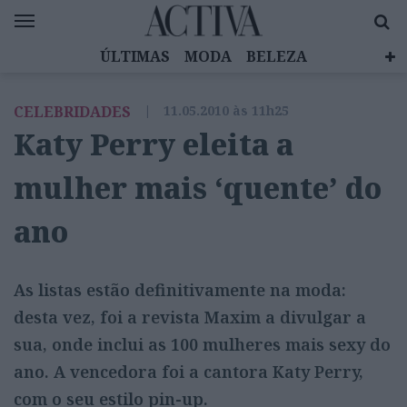
ÚLTIMAS
MODA
BELEZA
CELEBRIDADES
SAÚDE
LIFESTYLE
CELEBRIDADES
|
11.05.2010 às 11h25
EMOÇÕES
MULHERES INSPIRADORAS
Katy Perry eleita a
DIZ QUEM SABE
ACTIVA BRAND STUDIO
mulher mais ‘quente’ do
ano
As listas estão definitivamente na moda:
desta vez, foi a revista Maxim a divulgar a
sua, onde inclui as 100 mulheres mais sexy do
ano. A vencedora foi a cantora Katy Perry,
com o seu estilo pin-up.