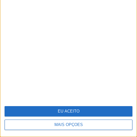
Vencedores e vencidos do 25 de Abril na
VISÃO História
EU ACEITO
MAIS OPÇÕES