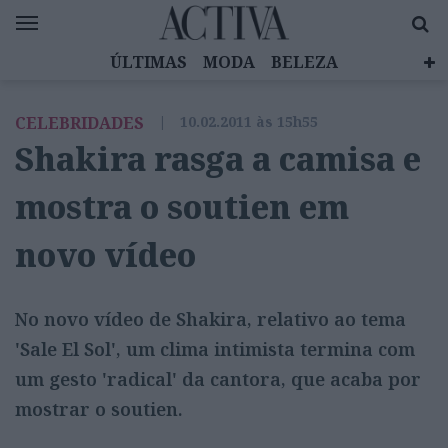
ÚLTIMAS
MODA
BELEZA
CELEBRIDADES
SAÚDE
LIFESTYLE
CELEBRIDADES
|
10.02.2011 às 15h55
EMOÇÕES
MULHERES INSPIRADORAS
Shakira rasga a camisa e
DIZ QUEM SABE
ACTIVA BRAND STUDIO
mostra o soutien em
novo vídeo
No novo vídeo de Shakira, relativo ao tema
'Sale El Sol', um clima intimista termina com
um gesto 'radical' da cantora, que acaba por
mostrar o soutien.