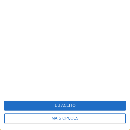
Parque Marinho Luiz Saldanha: Um mar
abençoado, nas palavras e imagens do
multipremiado fotógrafo Luís Quinta
EU ACEITO
MAIS OPÇÕES