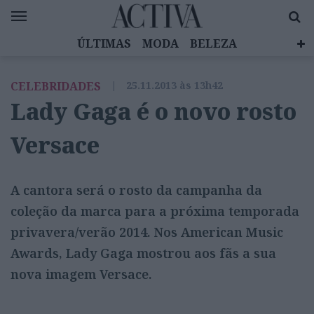
ÚLTIMAS
MODA
BELEZA
CELEBRIDADES
SAÚDE
LIFESTYLE
CELEBRIDADES
|
25.11.2013 às 13h42
EMOÇÕES
MULHERES INSPIRADORAS
Lady Gaga é o novo rosto
DIZ QUEM SABE
ACTIVA BRAND STUDIO
Versace
A cantora será o rosto da campanha da
coleção da marca para a próxima temporada
privavera/verão 2014. Nos American Music
Awards, Lady Gaga mostrou aos fãs a sua
nova imagem Versace.