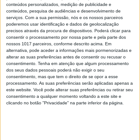
conteúdos personalizados, medição de publicidade e
conteúdos, pesquisa de audiências e desenvolvimento de
serviços.
Com a sua permissão, nós e os nossos parceiros
poderemos usar identificação e dados de geolocalização
precisos através da procura de dispositivos. Poderá clicar para
consentir o processamento por nossa parte e pela parte dos
nossos 1017 parceiros, conforme descrito acima. Em
alternativa, pode aceder a informações mais pormenorizadas e
alterar as suas preferências antes de consentir ou recusar o
consentimento.
Tenha em atenção que algum processamento
dos seus dados pessoais poderá não exigir o seu
consentimento, mas que tem o direito de se opor a esse
processamento. As suas preferências serão aplicadas apenas a
#EMBELEZA
este website. Você pode alterar suas preferências ou retirar seu
Já ouviu falar no "notox"? Esta é a nova
consentimento a qualquer momento voltando a este site e
tendência de beleza em cuidados com a pele.
clicando no botão "Privacidade" na parte inferior da página.