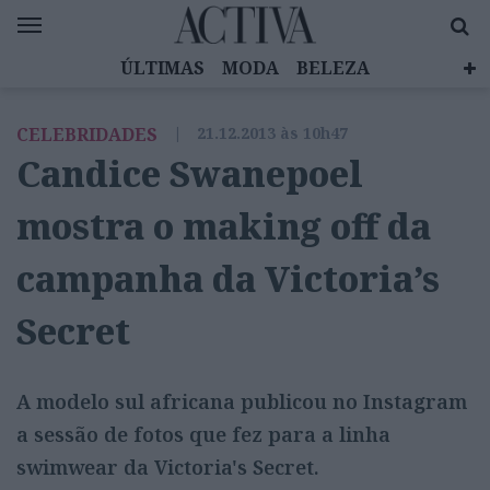
ÚLTIMAS
MODA
BELEZA
CELEBRIDADES
SAÚDE
LIFESTYLE
CELEBRIDADES
|
21.12.2013 às 10h47
EMOÇÕES
MULHERES INSPIRADORAS
Candice Swanepoel
DIZ QUEM SABE
ACTIVA BRAND STUDIO
mostra o making off da
campanha da Victoria’s
Secret
A modelo sul africana publicou no Instagram
a sessão de fotos que fez para a linha
swimwear da Victoria's Secret.