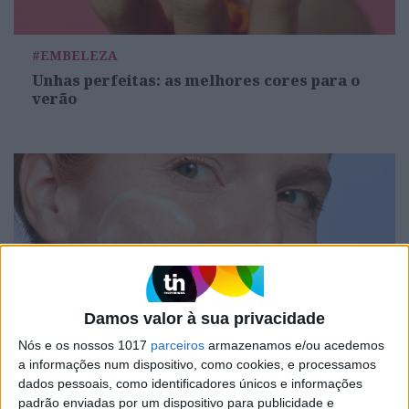
#EMBELEZA
Unhas perfeitas: as melhores cores para o
verão
Damos valor à sua privacidade
Nós e os nossos 1017
parceiros
armazenamos e/ou acedemos
DIVERSOS
a informações num dispositivo, como cookies, e processamos
Os aliados para uma skincare de verão
dados pessoais, como identificadores únicos e informações
perfeita
padrão enviadas por um dispositivo para publicidade e